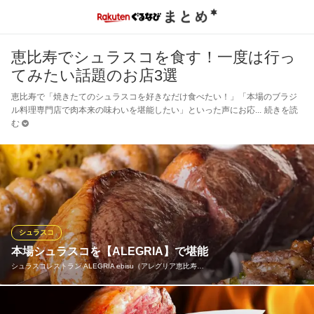
恵比寿でシュラスコを食す！一度は行っ
てみたい話題のお店3選
恵比寿で「焼きたてのシュラスコを好きなだけ食べたい！」「本場のブラジ
ル料理専門店で肉本来の味わいを堪能したい」といった声にお応
続きを読
む
シュラスコ
本場シュラスコを【ALEGRIA】で堪能
シュラスコレストラン ALEGRIA ebisu（アレグリア恵比寿…
様々なシーンでご利用頂ける気軽な雰囲気が当店の魅力。都内で