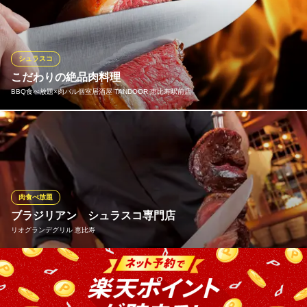
圧倒的支持を誇る【ALEGRIA】クオリティを、ここ恵比寿で満喫
しませんか。特に美味しい状態でお愉しみ頂けるよう、肉質を徹
底管理。ブラジル直輸入のシュラスコ専用マシーンで厳選した岩
塩を使用し絶妙な焼き加減でご提供致します。
シュラスコ
こだわりの絶品肉料理
シュラスコレストラン ALEGRIA ebisu（アレグリア恵比
BBQ食べ放題×肉バル個室居酒屋 TANDOOR 恵比寿駅前店
寿）
シュラスコ食べ放題
地下鉄日比谷線恵比寿駅 徒歩8分
当店の肉料理は、素材から調理方法までこだわりつくした自慢の
東京都渋谷区恵比寿1-26-13 SEビル2F
逸品揃いです♪パリッとした皮、中は肉汁溢れるジューシーさ♪自
慢の肉料理をリーズナブルにお楽しみいただけるコースは3000円
～ご用意しております！食べ放題コースもあり◎お食事は来店さ
れてから！というお客様には単品飲み放題でのご予約もおすすめ
肉食べ放題
です。
ブラジリアン シュラスコ専門店
リオグランデグリル 恵比寿
BBQ食べ放題×肉バル個室居酒屋 TANDOOR 恵比寿駅前店
肉バル個室居酒屋
当店では、シュラスコ専門店では珍しい黒毛和牛や海老などの海
地下鉄日比谷線恵比寿駅 徒歩1分
東京都渋谷区恵比寿西1-9-3 入船ビル4F
鮮を含め、常時15種類前後の食材をご用意。ウェイターが焼き上
がった食材をお客様のテーブルまで串ごとお運びし、目の前で食