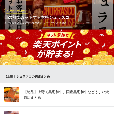
りが見つかる♪お口直しの焼きパイナップルまでご用意いたしまし
た。ソフトドリンク飲み放題は4,300円～プランございます！
パーティーコース
目の前でカットする本格シュラスコ
シュラスコ＆ビアバーゴッチバッタ 上野
本格シュラスコ＆グリル食べ放題 ミートハウス 上野店
15種の絶品シュラスコ
ＪＲ上野駅 徒歩3分
東京都台東区上野4-9-6 ナガフジビル7F
お得な飲み放題付コースから、本格シュラスコまで、豊富なお酒
とともにお楽しみください！
本格シュラスコ＆グリル食べ放題 ミートハウス 上野店
シュラスコ食べ放題
都営大江戸線上野御徒町駅 徒歩2分
東京都台東区上野2-3-1 ジップビル1F
【上野】シュラスコの関連まとめ
【絶品】上野で黒毛和牛、国産黒毛和牛などうまい焼
肉店まとめ