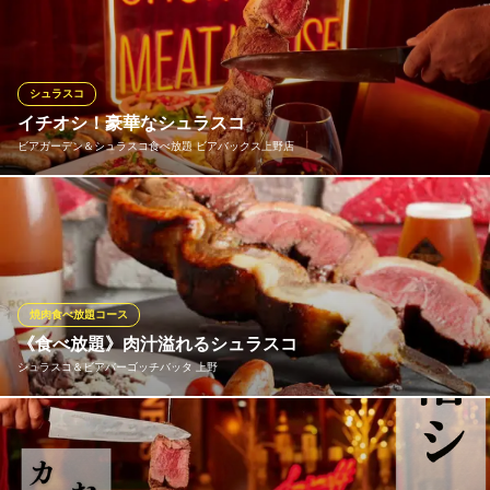
ここにはある！希少部位イチボやランプ、ステーキでお馴染み牛
肩ロースの塊肉が目の前に！焼きたて切り立てのお肉を心ゆくま
でご堪能ください！
シュラスコ
シュラスコレストラン ALEGRIA ueno
イチオシ！豪華なシュラスコ
シュラスコレストラン
ビアガーデン＆シュラスコ食べ放題 ビアバックス上野店
ＪＲ上野駅 徒歩4分
東京都台東区上野2-12-16 池之端スカイビル4F
もちろん！目の前カットの豪快演出あり！シュラスケーロ（シュ
ラスコ職人）がじっくり焼き上げ、当店の一番おいしい焼きたて
の状態でお客様のテーブルまでお持ちし、目の前で豪快にカット
します！
焼肉食べ放題コース
ビアガーデン＆シュラスコ食べ放題 ビアバックス上野店
《食べ放題》肉汁溢れるシュラスコ
シュラスコ食べ放題
シュラスコ＆ビアバーゴッチバッタ 上野
都営大江戸線上野御徒町駅 徒歩2分
東京都台東区上野2-3-1 ジップビル1F
当店人気のシュラスコ食べ放題&アルコール飲み放題付は6,000円
～。お肉の旨味たっぷりジューシーなものから、脂身が少なくさ
っぱりとした味わいが特徴のお肉まで、15種類の中からお気に入