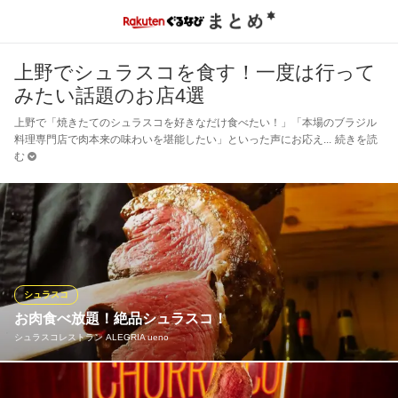
上野でシュラスコを食す！一度は行って
みたい話題のお店4選
上野で「焼きたてのシュラスコを好きなだけ食べたい！」「本場のブラジル
料理専門店で肉本来の味わいを堪能したい」といった声にお応え
続きを読
む
シュラスコ
お肉食べ放題！絶品シュラスコ！
シュラスコレストラン ALEGRIA ueno
がっつり肉を食べるならシュラスコ！新しい焼肉の形、楽しさが