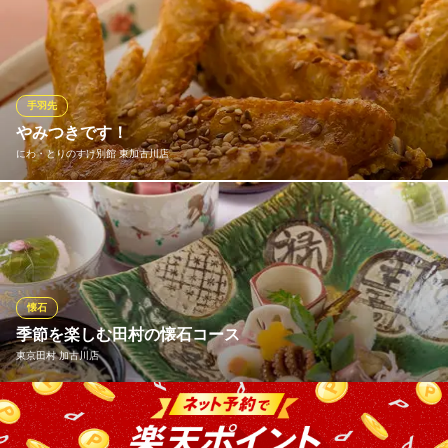
国鳥の雉を使った小鍋、天ぷら、ステーキと、旬のお造りや、前
菜、酢物、旬の食材をふんだんに使った贅沢な会席です。 特別な
時間を心ゆくまでお楽しみください！
割烹 四ツ目
手羽先
割烹 料亭
やみつきです！
北条鉄道北条町駅 徒歩6分
にわ・とりのすけ別館 東加古川店
兵庫県加西市北条町906
スパイシーな手羽先がやみつきになります！〔やみつき手羽先〕3
本盛り380円、10本盛り1080円などあります。 生ビールのお供
に！
にわ・とりのすけ別館 東加古川店
懐石
焼鳥 おでん 鍋
季節を楽しむ田村の懐石コース
ＪＲ神戸線東加古川駅 徒歩3分
東京田村 加古川店
兵庫県加古川市平岡町新在家113-1
■東京「つきぢ田村」五味調和の心得のもと、本格的な懐石をご用
意しております。 華やかな見た目に、出汁や食材の豊かな香り…