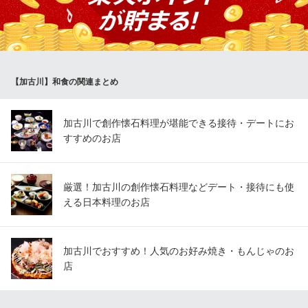
四季折々の情緒を五感を使ってご堪能いただけます。 ■ご結納・
ご披露宴・還暦・喜寿・七五三・お節句・お誕生会など、おめで
たい席だけでなく、 ご法要でもご用意をさせていただきます。
東京田村 加古川店
【加古川】和食の関連まとめ
懐石料理
ＪＲ神戸線加古川駅 徒歩6分
兵庫県加古川市加古川溝之口800 加古川プラザホテル4F
加古川で創作懐石料理が堪能できる接待・デートにお
すすめのお店
厳選！加古川の創作懐石料理などデート・接待にも使
える日本料理のお店
加古川でおすすめ！人気のお好み焼き・もんじゃのお
店