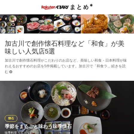
加古川で創作懐石料理など「和食」が美
味しい人気店5選
加古川で創作懐石料理がこだわりのお店など、美味しい和食・日本料理が味
わえるおすすめのお店を5件掲載しています。加古川で「和食ラ
続きを読
む
懐石
季節をまるごと味わう味季懐石
味季料理 りんどう