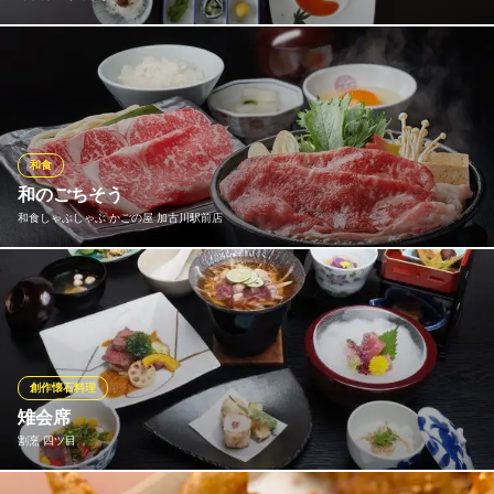
月替わりの味季懐石『りんどう』8,500円（税込）は、季節を感じ
る食材をふんだんに使ったメニューが特徴です！一番美味しい時
期に一番美味しいものを頂く、極上の贅沢をお楽しみください♪
味季料理 りんどう
和食
季節の懐石・鉄板和食
和のごちそう
ＪＲ加古川駅 徒歩17分
和食しゃぶしゃぶ かごの屋 加古川駅前店
兵庫県加古川市加古川町木村474-2
かごの屋自慢の季節彩るメニューが勢揃い！和のごちそうを是非
ともお楽しみください。
和食しゃぶしゃぶ かごの屋 加古川駅前店
和食しゃぶしゃぶ
創作懐石料理
ＪＲ加古川駅南口 徒歩3分
雉会席
兵庫県加古川市加古川町寺家町622
割烹 四ツ目