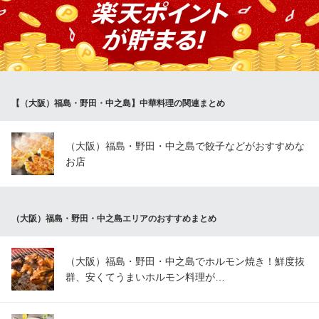
ド豚のやんばる豚と、たっぷりのお野菜を手間暇かけて薄皮でふ
んわりと包んだ、何個でも食べられるヘルシーな焼き餃子です。
定番の酢醤油とラー油はもちろん、神戸の味噌ダレに影響を受け
たこだわりの「自家製肉味噌ダレ」をつけて食べるのがおすすめ
です。
【（大阪）福島・野田・中之島】中華料理の関連まとめ
マルジー餃子
大阪福島×餃子×居酒屋
阪神本線福島（阪神）駅 徒歩1分
（大阪）福島・野田・中之島で餃子などがおすすめな
大阪府大阪市福島区福島5-6-6 1F
お店
（大阪）福島・野田・中之島エリアのおすすめまとめ
（大阪）福島・野田・中之島でホルモン焼き！鮮度抜
群、安くてうまいホルモン料理が…