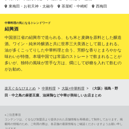
東梅田・お初天神・太融寺
茶屋町・中崎町
西梅田
中華料理の気になるトレンドワード
紹興酒
中国浙江省の紹興市で造られる、もち米と麦麹を原料とした醸造
酒。ワイン・純米吟醸酒と共に世界三大美酒として親しまれる。
油が多くこってりした中華料理と合う、芳醇な香りとまろやかな
味わいが特徴。本場中国では常温のストレートで飲まれることが
多いが、独特の風味が苦手な方は、燗にして砂糖を入れて飲むの
がお勧め。
楽天ぐるなびまとめ
中華料理
大阪×中華料理
（大阪）福島・野
田・中之島の麻婆豆腐、油淋鶏など中華が美味しいお店まとめ
※ご注意事項
コンテンツは、ぐるなび加盟店より提供された店舗情報を再構成して制作しております。掲
載時の情報のため、ご利用の際は、各店舗の最新情報をご確認くださいますようお願い申し
上げます。