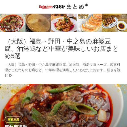
（大阪）福島・野田・中之島の麻婆豆
腐、油淋鶏など中華が美味しいお店まと
め5選
（大阪）福島・野田・中之島で麻婆豆腐、油淋鶏、海老マヨネーズ、広東料
理がこだわりのお店など、中華料理を満喫したいあなたにおすす
続きを読
む
麻婆豆腐