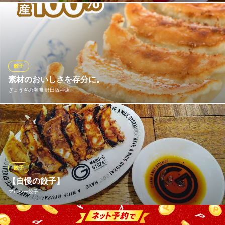
広東料理の中華バル
タリアンの枠を超えて愛される「名物からあげ」は、系列店・大
阪神本線福島駅 徒歩1分
大阪府大阪市福島区福島5-7-22
洋軒の秘伝レシピを継承した自慢の逸品。外はサクッと、中は驚
くほどジューシーな仕上がりで、ビールやワインとの相性も抜群
です。本格イタリアンをメインにしつつ、アクセントとして添え
られるこの一皿が、当店の食卓をより豊かで笑顔溢れるものにし
餃子
ます。
素材のおいしさを存分に。
ぎょうざの満洲 野田阪神店
イタリア大衆食堂 堂島グラッチェ 福島店
イタリアンバル・食堂
餃子の小麦粉・豚肉・野菜は国内産を100％使用 豚肉の脂身を減
ＪＲ大阪環状線福島駅 徒歩2分
大阪府大阪市福島区福島5-6-6
らし、赤身を3割増量。 豚ひき肉は指定農場の「美保野ポーク」
を中心に、こだわりの豚肉を使用しています。
ぎょうざの満洲 野田阪神店
餃子
餃子・中華料理
【自慢の餃子】
大阪メトロ千日前線野田阪神駅 徒歩4分
マルジー餃子
大阪府大阪市福島区大開2-1-3
当店名物の「マルジー餃子」は1人前390円（税込）！沖縄ブラン