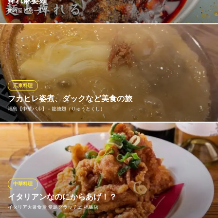
痺れ麻婆麺
痺れ屋 福島一丁目
「シノワフジモリ」の味を受け継いだ、鶏ガラベースと干貝柱の
スープに麻婆あんが決め手。中太の平打ち麺に濃厚でとろみのあ
る餡がしっかり絡む、満足感たっぷりの一杯
痺れ屋 福島一丁目
広東料理
中華料理
フカヒレ姿煮、ダックなど美食の旅
阪神本線福島（阪神）駅 徒歩1分
福島【中華バル】－龍徳翅（りゅうとくし）
大阪府大阪市福島区福島1-7-21 BONビル1F
グツグツ音が立った熱々の状態でご提供する「姿フカヒレの陶板
煮込み」は当店の名物料理。じっくりと煮込み、鶏白湯の白色に
輝くとろみソースをまわしかけた高級食材は箸でほぐすとほろり
とほぐれ、ふわりと鼻に抜ける芳醇な香りのやわらかさがなんと
も言えません。香り立ちが良く、五感全てで堪能できる口福の一
中華料理
皿です。
イタリアンなのにからあげ！？
イタリア大衆食堂 堂島グラッチェ 福島店
福島【中華バル】－龍徳翅（りゅうとくし）