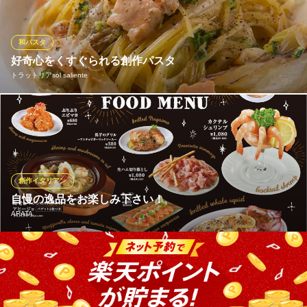
様に「美味しい！」と心から喜んでいただけるよう、一皿一皿真
心を込めてお届けします。
和パスタ
酒場リベリー episode2
好奇心をくすぐられる創作パスタ
創作天ぷらとお酒
トラットリアsol saliente
ＪＲ大阪駅 徒歩8分
大阪府大阪市北区堂山町16-4 パールレジャービル1F
お店の雰囲気からはちょっと意外な、和と洋を巧みに組み合わせ
た料理が自慢です。特に和風パスタは得意分野！一番人気の『サ
ーモンと白ねぎの味噌クリームソース』は、白ネギを一度焼いて
香ばしさを出してから、あわせ味噌と生クリームのソースに絡め
ます。自家製アメリケーヌソースを使った洋風パスタも本格派で
創作イタリアン
す！
自慢の逸品をお楽しみ下さい！
ARATA
トラットリアsol saliente
プチ贅沢なイタリアン
自慢のグリル料理、自家製生地の本格ナポリピザ、店内蒸しの中
大阪メトロ御堂筋線梅田駅 徒歩5分
大阪府大阪市北区堂山町1-14 こだまレジャービルB1
華料理等、腕を磨いたシェフのこだわりが光るメニューを多数ご
用意。御来店するお客様一人一人の”好物”がきっとみつかります。