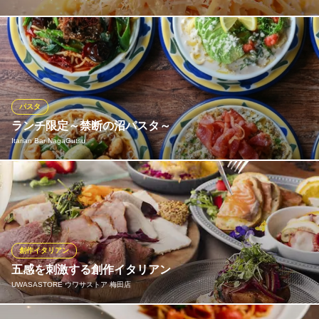
3,500円・5,000円・7,500円 とご予算に合わせてコースをご用意
しております。 特別な記念日や誕生日、デートはもちろんのこ
と、女子会にもカップル、仕事仲間とも気軽にお越し頂けます♪
（梅田/東梅田/イタリアン/ダイニングバー/おしゃれ/中崎町/ソフ
ァ/夜景/パスタ/ワイン）
パスタ
ランチ限定～禁断の沼パスタ～
COMMA，（カンマ）梅田店
Itarian Bar NagaGutsu
隠れ家イタリアン
地下鉄谷町線中崎町駅 徒歩3分
大阪府大阪市北区堂山町15-15 鳳城ビル7F
本場の技法をベースに丁寧に仕上げた本格パスタは、素材が持つ
本来の旨味を最大限に活かしたシンプルで奥深い味わいが魅力で
す◆ 定番のメニューから、心温まるスープパスタまで、お客様の
好みに合わせた幅広いラインナップをご用意しております。 タン
ドールで焼き上げた自家製ナンとも相性抜群の美味しさです。
創作イタリアン
五感を刺激する創作イタリアン
Itarian Bar NagaGutsu
UWASASTORE ウワサストア 梅田店
イタリアンバル
大阪メトロ谷町線中崎町駅 徒歩5分