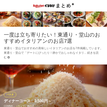
一度は立ち寄りたい！東通り・堂山のお
すすめイタリアンのお店7選
東通り・堂山でおすすめの美味しいイタリアンのお店を7件掲載しています。
東通り・堂山で「デートにぴったり！静かでおしゃれなイタリ
続きを読
む
パスタ
ディナーコース 3,500円～
COMMA，（カンマ）梅田店