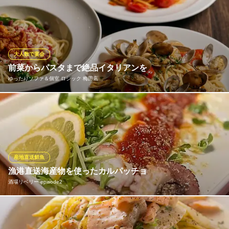
大阪府大阪市北区堂山町8-8
旬の厳選食材をふんだんに使い、シェフの感性が光る創作イタリ
アン。素材本来の味を最大限に引き出し、彩り豊かに盛り付けら
れた一皿は、まさにアート。舌だけでなく、目でも楽しめる逸品
の数々をご用意しています。
大人数で宴会
UWASASTORE ウワサストア 梅田店
前菜からパスタまで絶品イタリアンを
隠れ家イタリアン
ゆったりソファ＆個室 ロジック 梅田店
ＪＲ大阪駅 徒歩7分
大阪府大阪市北区小松原町1-20 2F
本場の味わいを大切にした前菜盛り合わせは、彩り豊かでイタリ
アンの魅力を凝縮した一皿。ナポリ仕込みの技が光るパスタは、
黒毛和牛やブランド豚を合わせた自家製ミートソースやふわふわ
チーズのカルボナーラなど、素材の良さを引き立てる本格派の仕
上がりです。
産地直送鮮魚
漁港直送海産物を使ったカルパッチョ
ゆったりソファ＆個室 ロジック 梅田店
酒場リベリー episode2
梅田の個室×イタリアン
大阪メトロ御堂筋線梅田駅 徒歩5分
大阪府大阪市北区堂山町3-13 あじびる北別館2〜5F
信頼できる漁師さんから直接仕入れることで、最高の鮮度と品質
をお約束します。素材の旨みを最大限に引き出す調理法で、お客