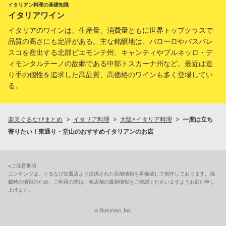
イタリアン料理の基礎知識
イタリアワイン
イタリアのワインは、生産量、消費量ともに世界トップクラスで
品質の高さにも定評がある。主な銘醸地は、バローロやバスバレ
スコを産出する北部ピエモンテ州、キャンティやブルネッロ・デ
ィモンタルチーノの故郷である中部トスカーナ州など。最近は造
り手の個性を追求した高品質、高価格のワインも多く登場してい
る。
楽天ぐるなびまとめ
イタリア料理
大阪×イタリア料理
一度は立ち
寄りたい！東通り・堂山のおすすめイタリアンのお店
※ご注意事項
コンテンツは、ぐるなび加盟店より提供された店舗情報を再構成して制作しております。掲
載時の情報のため、ご利用の際は、各店舗の最新情報をご確認くださいますようお願い申し
上げます。
© Gurunavi, Inc.