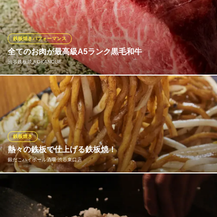
東京都渋谷区円山町13-9 メゾン若林B1
す。産地直送の新鮮な鮮魚や季節の野菜など、厳選した食材を高
温の鉄板で一気に焼き上げ、旨味を凝縮。素材の持ち味を最大限
に引き出した逸品をご提供します。弾ける音と香ばしい香りに包
まれ、ライブ感溢れる演出を楽しみながら、贅沢にご賞味くださ
鉄板焼きパフォーマンス
い。
全てのお肉が最高級A5ランク黒毛和牛
渋谷鉄板焼きOKANOUE
てっぺん 渋谷 男道場
海鮮と鉄板焼の居酒屋
「渋谷鉄板焼き OKANOUE【オカノウエ】」では、サーロインス
ＪＲ渋谷駅 徒歩6分
東京都渋谷区宇田川町37-13 下田ビルB1
テーキ、ヒレ、赤身ステーキなど全てのお肉が最高級A5ランク黒
毛和牛をご提供しております。お肉は産地を選ばす、プロが厳選
した最高級のお肉を仕入れています。是非本当に美味しいお肉を
当店でご堪能ください。
鉄板焼き
熱々の鉄板で仕上げる鉄板焼！
渋谷鉄板焼きOKANOUE
銀だこハイボール酒場 渋谷東口店
渋谷×隠れ家鉄板焼き
ＪＲ渋谷駅 徒歩5分
東京都渋谷区道玄坂1-17-7 いちのビル4F
銀だこハイボール酒場では超炭酸ハイボールに良く合う、多彩な
おつまみをご用意しています。中でも、おすすめの「銀の焼そ
ば」は、特製ソースの香ばしさともちもち食感の麺が絡み合い、