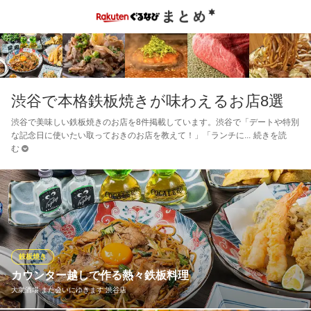
渋谷で本格鉄板焼きが味わえるお店8選
渋谷で美味しい鉄板焼きのお店を8件掲載しています。渋谷で「デートや特別
な記念日に使いたい取っておきのお店を教えて！」「ランチに
続きを読
む
鉄板焼き
カウンター越しで作る熱々鉄板料理
大衆酒場 また会いにゆきます 渋谷店