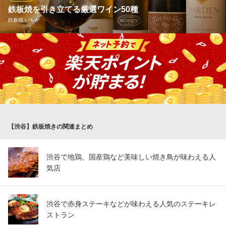
鉄板焼を引き立てる厳選ワイン50種
渋谷道玄坂一丁目応援団 大分からあげと鉄板焼 勝男
鉄板焼 いちか
唐揚げ 食べ放題 鉄板
ＪＲ渋谷駅 徒歩1分
東京都渋谷区道玄坂1-6-3
鉄板焼に合わせてセレクトしたワインはヨーロッパ産を中心に約5
0種。濃厚な旨みの和牛や繊細な味わいの魚介など、様々な素材の
鉄板焼を引き立てる多彩なラインナップです。ディナーを華やか
に演出するシャンパーニュ、高級海鮮に合わせたいシャブリな
ど、特別な夜を彩るのにふさわしい銘醸ワインを多数取り揃えて
います。
【渋谷】鉄板焼きの関連まとめ
鉄板焼 いちか
恵比寿 鉄板焼
ＪＲ恵比寿駅西口 徒歩8分
渋谷で地鶏、国産鶏など美味しい焼き鳥が味わえる人
東京都渋谷区東2-14-13 leaf east1F
気店
渋谷で赤身ステーキなどが味わえる人気のステーキレ
ストラン