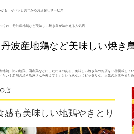
いかも！がパッと見つかるお店探しサービス
つくね、丹波産地鶏など美味しい焼き鳥が味わえる人気店
、丹波産地鶏など美味しい焼き
産地鶏、比内地鶏、国産鶏などにこだわりのある、美味しい焼き鳥のお店を15件掲載して
べたい！老舗の焼き鳥屋さんを教えて！」というあなたにピッタリな、人気のお店をまとめ
CO店
食感も美味しい地鶏やきとり