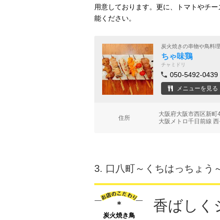
用意しております。更に、トマトやチー
能ください。
炭火焼きの串物や鳥料
ちゃ味鶏
チャミドリ
050-5492-0439
メニューを見る
大阪府大阪市西区新町4
住所
大阪メトロ千日前線 西
3.
口八町～くちはっちょう～
香ばしく
炭火焼き鳥