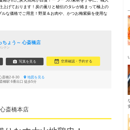
凝縮された炭火焼鳥が自慢！一つ一つの素材を丁寧に、職人
仕上げております！炭の薫りと秘伝のタレが絡まって極上の
ナブルな価格でご用意！野菜＆お肉や、かつお梅紫蘇を使用な
っちょう～ 心斎橋店
バシテン
空席確認・予約する
写真を見る
斎橋2-8-30
地図を見る
斎橋駅 6番出口 徒歩5分
 心斎橋本店