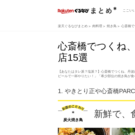
ここい
楽天ぐるなびまとめ
肉料理
焼き鳥
心斎橋で
心斎橋でつくね
店15選
【あなたはタレ派？塩派？】心斎橋でつくね、丹波
ビールで一杯やりたい！」「希少部位の焼き鳥が食
1.
やきとり正や心斎橋PAR
新鮮で、
炭火焼き鳥