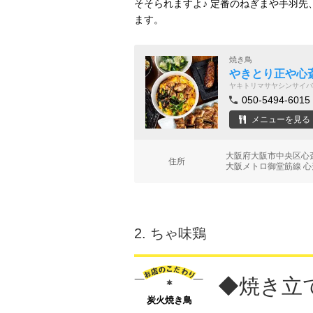
そそられますよ♪ 定番のねぎまや手羽
ます。
焼き鳥
やきとり正や心斎
ヤキトリマサヤシンサイバ
050-5494-6015
メニューを見る
大阪府大阪市中央区心斎
住所
大阪メトロ御堂筋線 心
2.
ちゃ味鶏
◆焼き立
炭火焼き鳥