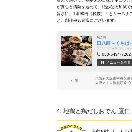
炭火で焼いて、鶏本来の旨味がギュッと
が真心と情熱を込めて、絶妙な火加減で
旨さに。1串90円（税抜）～とリーズ
ど、創作串も豊富にございます。
焼き鳥
口八町～くちは
クチハッチョウ シンサイ
050-5494-7262
メニューを見る
大阪府大阪市中央区東心
住所
大阪メトロ御堂筋線 心
4.
地鶏と鶏だしおでん 鷹仁