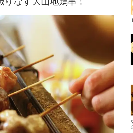
織りなす大山地鶏串！