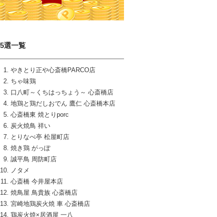
15選一覧
やきとり正や心斎橋PARCO店
ちゃ味鶏
口八町～くちはっちょう～ 心斎橋店
地鶏と鶏だしおでん 鷹仁 心斎橋本店
心斎橋東 焼とりporc
炭火焼鳥 祥い
とりなべ亭 松屋町店
焼き鶏 がっぽ
誠平鳥 周防町店
ノタメ
心斎橋 今井屋本店
焼鳥屋 鳥貴族 心斎橋店
宮崎地鶏炭火焼 車 心斎橋店
鶏炭火焼×居酒屋 一八