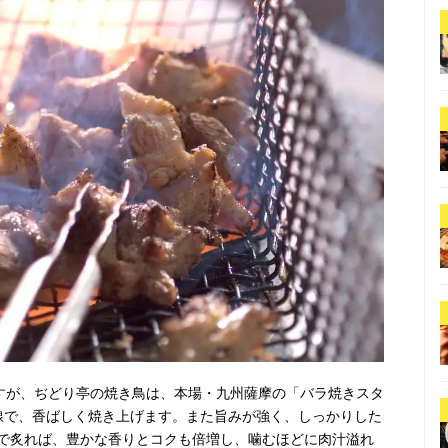
ですが、ぢどり亭の焼き鳥は、本場・九州薩摩の「バラ焼きスタ
線で、香ばしく焼き上げます。また旨みが強く、しっかりした
で炙れば、豊かな香りとコクも倍増し、噛むほどに肉汁溢れ