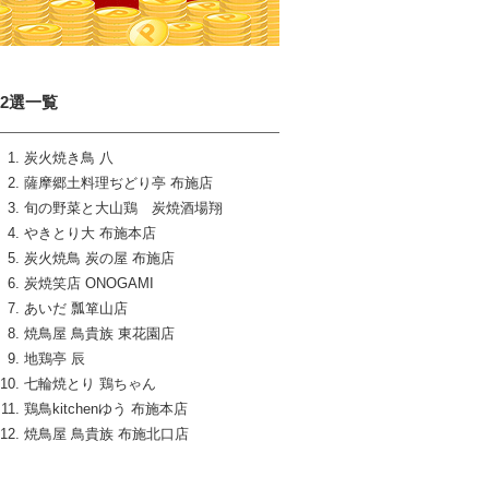
12選一覧
炭火焼き鳥 八
薩摩郷土料理ぢどり亭 布施店
旬の野菜と大山鶏 炭焼酒場翔
やきとり大 布施本店
炭火焼鳥 炭の屋 布施店
炭焼笑店 ONOGAMI
あいだ 瓢箪山店
焼鳥屋 鳥貴族 東花園店
地鶏亭 辰
七輪焼とり 鶏ちゃん
鶏鳥kitchenゆう 布施本店
焼鳥屋 鳥貴族 布施北口店