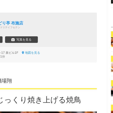
どり亭 布施店
ドリテイフセテン
写真を見る
-17 泉ビル1F
地図を見る
1分
酒場翔
じっくり焼き上げる焼鳥