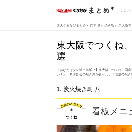
ここい
楽天ぐるなびまとめ
肉料理
焼き鳥
東大阪で
東大阪でつくね、
選
【あなたはタレ派？塩派？】東大阪でつくね、国産
い！」「希少部位の焼き鳥が食べたい！老舗の焼き
1.
炭火焼き鳥 八
看板メニ
つくね