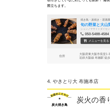
朝引きしているためとっても新鮮！ 備
際立ちます。
焼き鳥・炭焼き・居酒
旬の野菜と大山
シュンノヤサイトダイセン
050-5488-4584
メニューを見る
大阪府東大阪市長堂1-
住所
近鉄大阪線 布施駅 徒歩
4.
やきとり大 布施本店
炭火の香
炭火焼き鳥