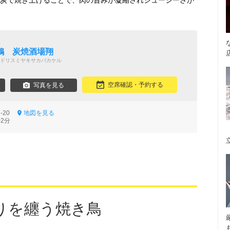
長炭で焼き上げることで、肉の旨みが凝縮されジューシーさが
屋
鶏 炭焼酒場翔
ドリスミヤキサカバカケル
空席確認・予約する
写真を見る
3-20
地図を見る
2分
りを纏う焼き鳥