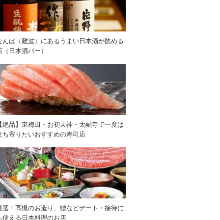
なんば（難波）にあるうまい日本酒が飲める
店（日本酒バー）
【絶品】東梅田・お初天神・太融寺で一度は
立ち寄りたいおすすめの寿司店
厳選！高槻のお造り、鱧などデート・接待に
も使える日本料理のお店