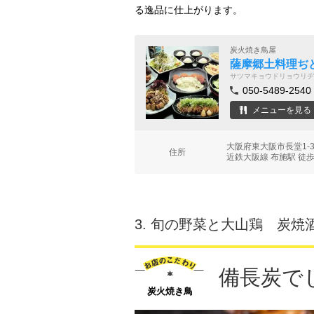
る逸品に仕上がります。
炭火焼き鳥屋
薩摩郷土料理ぢ
サツマキョウドリョウリヂ
050-5489-2540
メニューを見る
大阪府東大阪市長堂1-3
住所
近鉄大阪線 布施駅 徒歩
3.
旬の野菜と大山鶏 炭焼
備長炭で
炭火焼き鳥