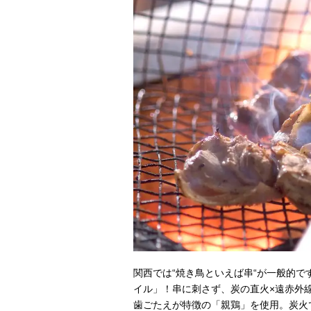
関西では“焼き鳥といえば串“が一般的
イル」！串に刺さず、炭の直火×遠赤外
歯ごたえが特徴の「親鶏」を使用。炭火