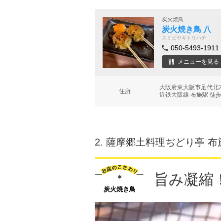
炭火焼鳥
炭火焼き鳥 八
スミビヤキトリハチ
050-5493-1911
メニューを見る
大阪府東大阪市足代北2
住所
近鉄大阪線 布施駅 徒歩
2.
薩摩郷土料理ぢどり亭 布
旨み凝縮
炭火焼き鳥