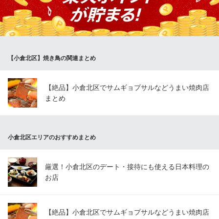
焼き上げます。レタス巻きやネギ巻きのほか、豚チーズ巻きやう
ずらベーコンもご用意。彩鮮やかで目でも口でも楽しめる逸品を
是非ご堪能下さい♪
野菜巻き串と炭火焼き鳥 よりどり味鳥
【小倉北区】焼き鳥の関連まとめ
全品食べ放題/喫煙可
モノレール小倉線平和通駅 徒歩3分
福岡県北九州市小倉北区魚町2-4-21 2F
【絶品】小倉北区でサムギョプサルなどうまい焼肉店
まとめ
小倉北区エリアのおすすめまとめ
厳選！小倉北区のデート・接待にも使える日本料理の
お店
【絶品】小倉北区でサムギョプサルなどうまい焼肉店