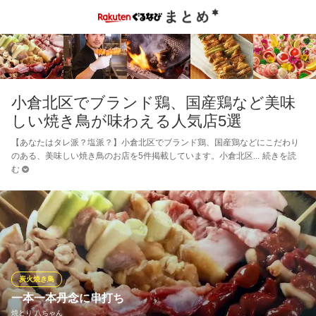
小倉北区でブランド鶏、国産鶏など美味
しい焼き鳥が味わえる人気店5選
【あなたはタレ派？塩派？】小倉北区でブランド鶏、国産鶏などにこだわり
のある、美味しい焼き鳥のお店を5件掲載しています。小倉北区
続きを読
む
炭火焼き鳥
一本一本丹念に串打ち
焼とり 八ちゃん