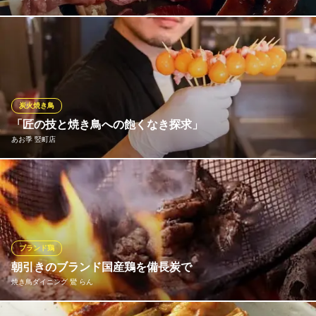
創業以来、守り続けてきた八ちゃんの味。毎日早くから一本一本
丹念に串打ちをしております。 古くから引き継がれた「秘伝のた
れ」もヤミツキになる旨さ！ 炭火で丁寧に焼き上げ、ふわっとカ
リッとジューシーな味わい。炭火の効果で旨みも更に凝縮！
炭火焼き鳥
焼とり 八ちゃん
「匠の技と焼き鳥への飽くなき探求」
秘伝のたれを使った焼鳥
あお季 竪町店
ＪＲ小倉駅 徒歩3分
福岡県北九州市小倉北区京町3-5-5
当店の焼き鳥は、大将が一本一本に魂を込めて焼き上げる至高の
逸品。炭の火加減、焼き加減、塩やタレの配分まで、日々試行錯
誤を重ねながら最高の一串を追求しています。鶏の旨みを最大限
に引き出すため、素材選びから仕込みまで一切の妥協なし。食べ
るたびに感じる香ばしさとジューシーな旨み、そのこだわりをぜ
ブランド鶏
ひ！！
朝引きのブランド国産鶏を備長炭で
焼き鳥ダイニング 鸞 らん
あお季 竪町店
肉豆腐と焼き鳥・串焼き