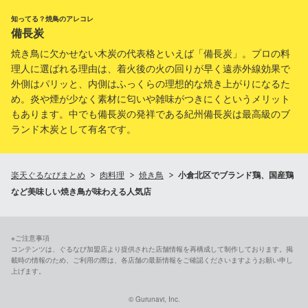
知ってる？焼鳥のアレコレ
備長炭
焼き鳥に欠かせない木炭の代表格といえば「備長炭」。プロの料
理人に選ばれる理由は、着火後の火の回りが早く遠赤外線効果で
外側はパリッと、内側はふっくらの理想的な焼き上がりになるた
め。炎や煙が少なく素材に匂いや雑味がつきにくというメリット
もあります。中でも備長炭の発祥である紀州備長炭は最高級のブ
ランド木炭として有名です。
楽天ぐるなびまとめ
肉料理
焼き鳥
小倉北区でブランド鶏、国産鶏
など美味しい焼き鳥が味わえる人気店
※ご注意事項
コンテンツは、ぐるなび加盟店より提供された店舗情報を再構成して制作しております。掲
載時の情報のため、ご利用の際は、各店舗の最新情報をご確認くださいますようお願い申し
上げます。
© Gurunavi, Inc.