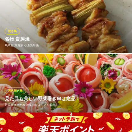
鹿児島県産薩摩地鶏、佐賀県産みつせ鶏、福岡県産赤鶏など、部
ＪＲ西小倉駅 徒歩15分
福岡県北九州市小倉北区竪町1-8-17
位ごとに使用するブランドを変えております。毎日仕入れる朝び
き鶏を丁寧に1本ずつ串打ちし、最高級の備長炭で焼き上げます。
くせもなく一番美味しい状態の朝びき鶏をお愉しみください。
焼き鳥
焼き鳥ダイニング 鸞 らん
名物 貴族焼
ジャズが流れる大人空間
焼鳥屋 鳥貴族 小倉魚町店
ＪＲ鹿児島本線小倉駅南口 徒歩3分
福岡県北九州市小倉北区鍛冶町1-4-17
一串に90gという大きさを誇る「名物 貴族焼」は鳥貴族のこだわ
り。 鳥貴族の圧倒的な人気No.1メニューです。 おいしくて大きな
焼鳥でお客様も満足していただけると信じています。
焼鳥屋 鳥貴族 小倉魚町店
炭火焼き鳥
焼鳥
見た目も美しい野菜巻き串は絶品！
モノレール小倉線平和通駅北口・南口 徒歩1分
野菜巻き串と炭火焼き鳥 よりどり味鳥
福岡県北九州市小倉北区魚町2-6-15 平和会館ビル1F
ジューシーな豚肉と新鮮な野菜を使用した野菜巻き串は、ついつ
い食べ過ぎてしまう美味しさ！当店の職人が1本1本丁寧に炭火で