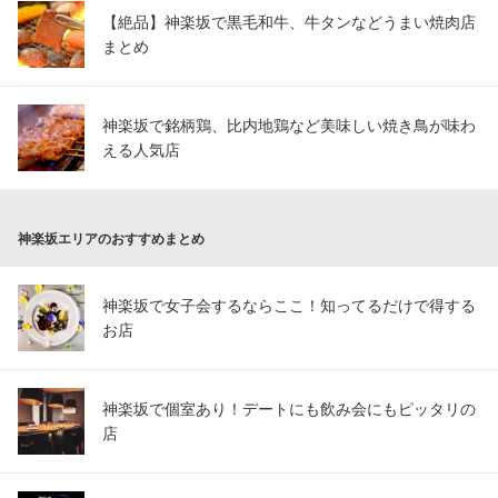
【絶品】神楽坂で黒毛和牛、牛タンなどうまい焼肉店
まとめ
神楽坂で銘柄鶏、比内地鶏など美味しい焼き鳥が味わ
える人気店
神楽坂エリアのおすすめまとめ
神楽坂で女子会するならここ！知ってるだけで得する
お店
神楽坂で個室あり！デートにも飲み会にもピッタリの
店