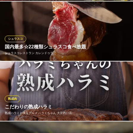
自慢の厚切り上生タンは、厳選された上質な牛タンを贅沢にカッ
トした人気メニュー。肉本来の旨みとジューシーな食感が楽しめ
る逸品で、焼肉通も納得の美味しさ。大宮で本格焼肉を味わうな
ら「蔵」の生タンは外せません。
シュラスコ
個室焼肉 蔵 ‐KURA‐
国内最多☆22種類シュラスコ食べ放題
個室焼肉 黒毛和牛
シュラスコレストラン カレンドゥラ
ＪＲ大宮駅 徒歩11分
埼玉県さいたま市大宮区桜木町4-892
大宮初！シュラスコ専門店がOPENしました！鉄串に豪快にお肉
を刺して頂くシュラスコ♪出来立てをお客様の目の前で食べたい量
だけ切り分けさせて頂きます！焼き肉やこだわりの希少部位のお
肉をはじめ焼き野菜からフルーツまで！種類豊富にご用意してお
ります！食材の旨味が凝縮されたジューシーな美味しさをご堪能
熟成肉
下さい♪
こだわりの熟成ハラミ
熟成ハラミと埼玉グルメ ハラミちゃん 大宮西口店
シュラスコレストラン カレンドゥラ
シュラスコ専門食べ放題
【お店で熟成】"熟成＝肉×発酵菌×時間"試行錯誤を繰り返して、
ＪＲ大宮駅 徒歩5分