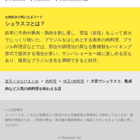
お肉好きの気になるワード
シュラスコとは？
鉄串に牛肉や豚肉・鶏肉を刺し通し、荒塩（岩塩）をふって炭火
でじっくり焼いた、ブラジルをはじめとする南米の肉料理。ブラ
ジル料理店などでは、部位や調理法の異なる数種類をバイキング
形式で提供する場合が多い。サンバショーを一緒に楽しめる店も
あり、陽気なブラジル文化を満喫できると好評。
楽天ぐるなびまとめ
肉料理
埼玉×肉料理
大宮でシュラスコ、熟成
肉など人気の肉料理を味わえる店
※ご注意事項
コンテンツは、ぐるなび加盟店より提供された店舗情報を再構成して制作しております。掲
載時の情報のため、ご利用の際は、各店舗の最新情報をご確認くださいますようお願い申し
上げます。
© Gurunavi, Inc.