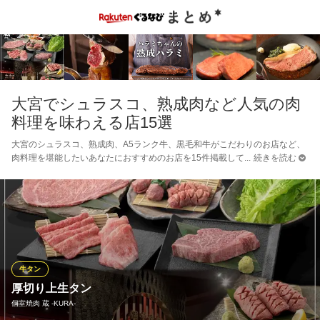
大宮でシュラスコ、熟成肉など人気の肉
料理を味わえる店15選
大宮のシュラスコ、熟成肉、A5ランク牛、黒毛和牛がこだわりのお店など、
肉料理を堪能したいあなたにおすすめのお店を15件掲載して
続きを読む
牛タン
厚切り上生タン
個室焼肉 蔵 ‐KURA‐