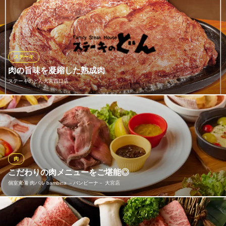
徹底的に国産にこだわり、選りすぐりの黒毛和牛・国産牛による
ＪＲ大宮駅 徒歩1分
埼玉県さいたま市大宮区桜木町1-6-2 そごう大宮店9Ｆ レストラン街
上質な焼肉でもてなす《特選和牛 大将軍》。丁寧に下ごしらえ
し、きめ細かくサシが入った甘みのある霜降り牛を使ったトップ
クラスの焼肉をご堪能いただけます。山形豚にもこだわり、多彩
な一品料理もご提供。どなた様にもご満足いただける焼肉店で
ステーキ
す。
肉の旨味を凝縮した熟成肉
ステーキのどん大宮西口店
特選和牛大将軍 大宮東口店
特選黒毛和牛で焼肉
ステーキ通も唸る「熟成リブロインステーキ」。時間をかけて丁
ＪＲ大宮駅 徒歩2分
埼玉県さいたま市大宮区宮町1-49 FUJI BUILDING1F
寧に熟成させることで、肉本来の旨味を最大限に凝縮しました。
噛むほどに広がる豊かな風味と、とろけるような食感をご堪能く
ださい。
肉
ステーキのどん大宮西口店
こだわりの肉メニューをご堪能◎
気軽に熱々のステーキ
個室完備 肉バル bambina －バンビーナ－ 大宮店
ＪＲ大宮駅 徒歩6分
埼玉県さいたま市大宮区桜木町1-10-17 シーノ大宮1F
肉バルでもワンランク上の肉メニューが楽しめる♪赤字覚悟の逸品
料理をご用意致しました！ さらに、肉プレート・生ハムサラミボ