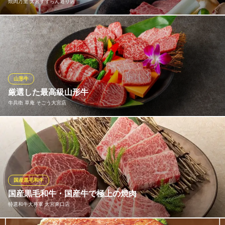
焼肉万里 大宮すずらん通り店
ＪＲ大宮駅東口 徒歩3分
埼玉県さいたま市大宮区仲町2-43-1 COMO大宮ビル2F
種類豊富な焼肉と、一品料理、ご飯やスープまでついた90分の食
べ放題をご用意！デザート付きは2,508円～ ◎アルコール飲み放
題を2,178円、ソフトドリンク飲み放題は550円です。是非食べ放
題と共にご利用ください。
山形牛
焼肉万里 大宮すずらん通り店
厳選した最高級山形牛
肉問屋直送焼肉食べ放題
牛兵衛 草庵 そごう大宮店
ＪＲ大宮駅 徒歩1分
埼玉県さいたま市大宮区大門町1-20-58 2F
都内を中心に、黒毛和牛肉を使った焼肉店を複数展開する牛兵
衛。その中でも、草庵大宮店は、厳選された最高級山形牛を、名
門田村牧場より一頭丸ごと買い付けしております。その結果、最
高峰の牛肉をリーズナブルにご提供出来る事となりました。滅多
に口にする事が出来ない上質で珍しい部位を是非ともご堪能下さ
国産黒毛和牛
い 。
国産黒毛和牛・国産牛で極上の焼肉
特選和牛大将軍 大宮東口店
牛兵衛 草庵 そごう大宮店
最高級山形牛一頭買い