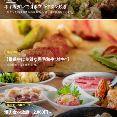
ネギ塩ダレで引き立つ牛タン焼き！
和食 山崎
【牛タンと朝〆鮮魚＆自家製つくね】 個室居酒屋とりあえ…
大宮 個室 接待 会席
ＪＲ大宮駅西口 徒歩5分
埼玉県さいたま市大宮区桜木町2-223 モナークヴィラ1F
牛タンをジューシーに焼き上げ、自家製ネギ塩ダレをたっぷり！
ネギの食感と塩ダレのコクが、牛タンの旨味をグッと引き立てま
す！レモンを絞ればさっぱり感もアップ！お酒が進む、自慢の逸
品です！
黒毛和牛
【牛タンと朝〆鮮魚＆自家製つくね】 個室居酒屋とりあえず
【厳選牛は良質な黒毛和牛"雌牛"】
大宮店
【完全個室完備】肉割烹 喰心
大宮 大衆酒場
ＪＲ大宮駅 徒歩1分
埼玉県さいたま市大宮区大門町1-1
全国の銘柄牛の中から目利きした厳選牛は肉質・脂が良質で深い
味わいの黒毛和牛”雌牛”を使用 噛み締める程に味わい深く、飽き
のこない雌牛に旬の食材や和の香りを加え、お愉しみ頂けます
※こちらは夜のみのこだわりです。
焼肉食べ放題コース
【完全個室完備】肉割烹 喰心
焼肉食べ放題 2,860円～
上質な空間でお肉を堪能