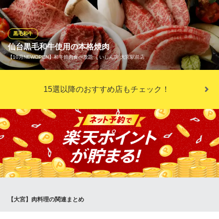
ードは女性にも大人気♪お得なコースは全て飲み放題付きでご用意
★飲み会・宴会・誕生日・記念日・歓送迎会には当店の一押しグ
ルメで♪
黒毛和牛
仙台黒毛和牛使用の本格焼肉
個室完備 肉バル bambina －バンビーナ－ 大宮店
【10月NEWOPEN】和牛焼肉食べ放題 くいしん坊 大宮駅前店
◆個室完備の肉バル◆
ＪＲ大宮駅 徒歩4分
埼玉県さいたま市大宮区桜木町1-8-3 サンユービル5F
当店では厳選したA5ランク仙台牛を一頭買いしています。一頭買
15選以降のおすすめ店もチェック！
いすることにより、高いコストパフォーマンスと希少部位の安定
供給を実現しています。
【10月NEWOPEN】和牛焼肉食べ放題 くいしん坊 大宮駅前
店
黒毛和牛焼肉食べ放題
埼玉新都市交通伊奈線大宮駅 徒歩1分
埼玉県さいたま市大宮区大門町1-6 1F
【大宮】肉料理の関連まとめ