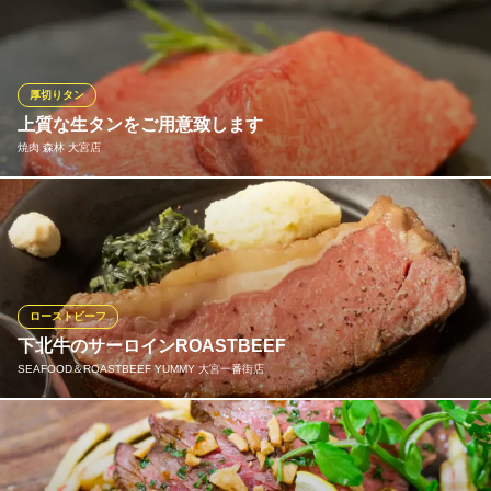
埼玉県さいたま市大宮区宮町2-8-2 第9松ビル2F
ハラミを一番美味しい状態にする研究をし、現在お店で提供する
熟成ハラミが生まれました。柔らかく旨味が凝縮されたハラミち
ゃん自慢の熟成ハラミをご堪能ください。
厚切りタン
熟成ハラミと埼玉グルメ ハラミちゃん 大宮西口店
上質な生タンをご用意致します
居酒屋・肉バル
焼肉 森林 大宮店
埼玉新都市交通伊奈線大宮駅 徒歩4分
埼玉県さいたま市大宮区桜木町2-161-2 大宮YKビルB1
製造過程で冷凍しない【生タン】を使用し、 産地・等級にこだわ
りすぎない「クォリティの高い」牛タンを仕入れ お客様にご提供
焼肉 森林 大宮店
人気絶大「極厚牛タン」
ローストビーフ
ＪＲ大宮駅西口 徒歩4分
下北牛のサーロインROASTBEEF
埼玉県さいたま市大宮区桜木町1-8-3 三友ビルB1
SEAFOOD＆ROASTBEEF YUMMY 大宮一番街店
料理長の出身地、青森県下北地方で育てられた希少な短角牛で
す。冷涼な気候で育った下北牛はきめ細やかで柔らかな肉質が特
徴の赤身肉。歯切れがよく、肉の旨みが広がります。付け合わせ