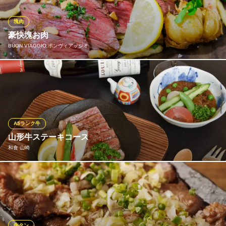
のマッシュポテトとクレームドスピナッチはお肉との相性抜群。
西洋わさびはお好みでつけるとより爽やかな味わいになります
塊肉
豪快塊お肉
SEAFOOD＆ROASTBEEF YUMMY 大宮一番街店
BUON VIAGGIO ボンヴィアッジオ
海鮮×肉×イタリアン
ＪＲ大宮駅 徒歩3分
埼玉県さいたま市大宮区宮町1-77-1
肉は塊で焼くからうまい！！をモットーに丁寧な火入れで柔らか
さはもちろん、旨みと肉汁を逃さずお肉の美味しさを100％お客様
にお届けします。お肉＝幸せと思っていただけるように気持ちを
込めて焼き上げます！
A5ランク牛
BUON VIAGGIO ボンヴィアッジオ
山形牛ステーキコース
ネオイタリア食堂 酒場
和食 山崎
ＪＲ大宮駅東口 徒歩1分
埼玉県さいたま市大宮区宮町1-5 銀座ビルB1
山形牛を堪能できるステーキコースは絶品です。（銘柄牛は全て
Ａ５） 上質なお肉の旨さを引き出した料理で構成される本コース
は、老若男女問わず大人気の一品。 また、お肉に合うワインも多
数ご用意しております。おすすめはスタッフまでお気軽にお尋ね
ください。
牛タン