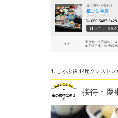
日本料理・会席料理
植むら 本店
ウエムラ ホンテン
050-5487-6428
メニューを見る
東京都中央区築地1-13
住所
地下鉄日比谷線 東銀座駅
4.
しゃぶ禅 銀座クレストン
接待・慶
夜の接待に使え
る