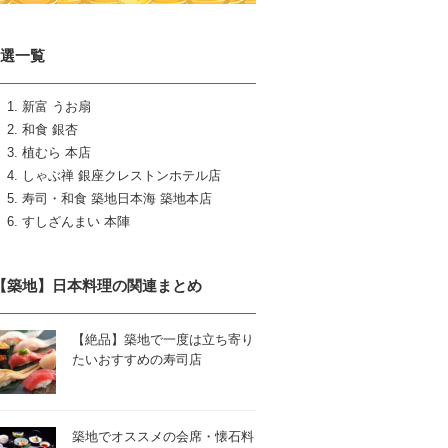
6選一覧
新富 うお扇
和食 銀杏
植むら 本店
しゃぶ禅 銀座クレストンホテル店
寿司・和食 築地日本海 築地本店
すしざんまい 本陣
【築地】日本料理の関連まとめ
【絶品】築地で一度は立ち寄り
たいおすすめの寿司店
築地でオススメの会席・懐石料