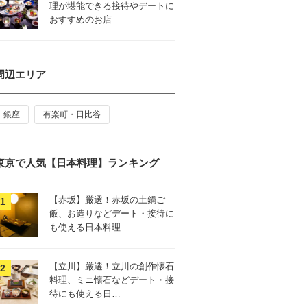
理が堪能できる接待やデートに
おすすめのお店
周辺エリア
銀座
有楽町・日比谷
東京で人気【日本料理】ランキング
【赤坂】厳選！赤坂の土鍋ご
飯、お造りなどデート・接待に
も使える日本料理…
【立川】厳選！立川の創作懐石
料理、ミニ懐石などデート・接
待にも使える日…