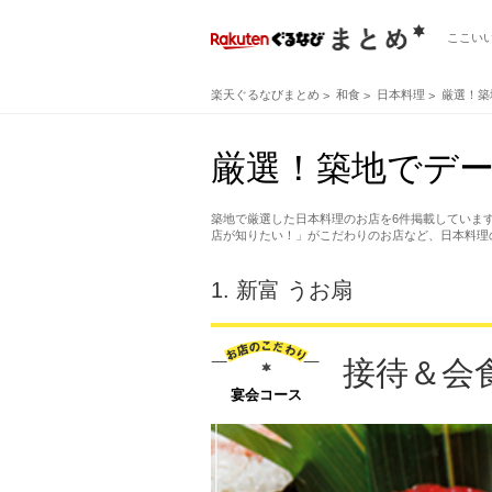
ここい
楽天ぐるなびまとめ
和食
日本料理
厳選！築
厳選！築地でデー
築地で厳選した日本料理のお店を6件掲載していま
店が知りたい！」がこだわりのお店など、日本料理
1.
新富 うお扇
接待＆会
宴会コース