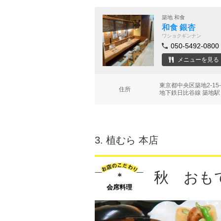
築地 和食
和食 銀杏
ワショクギンナン
050-5492-0800
メニューを見る
東京都中央区築地2-1
住所
地下鉄日比谷線 築地駅
3.
植むら 本店
秋 おも
会席料理