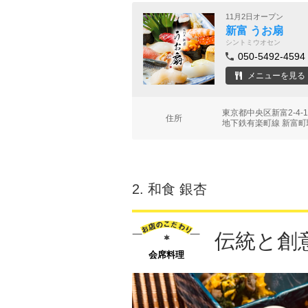
11月2日オープン
新富 うお扇
シントミウオセン
050-5492-4594
メニューを見る
東京都中央区新富2-4-
住所
地下鉄有楽町線 新富町
2.
和食 銀杏
伝統と創
会席料理