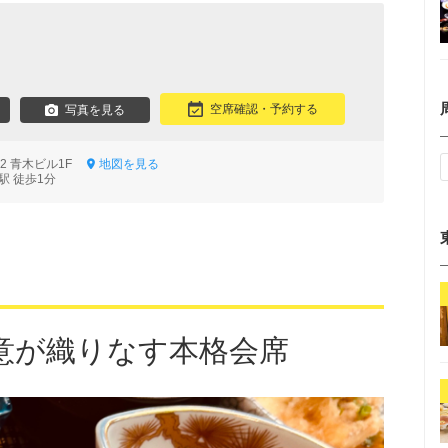
空席確認・予約する
写真を見る
12 青木ビル1F
地図を見る
駅 徒歩1分
意が織りなす本格会席