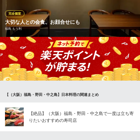
米一粒一粒にしっかりと染み込ませて炊き上げました。土鍋を開
けた瞬間に店内に広がる芳醇な香りと究極の味わいをご堪能くだ
完全個室
さい。
大切な人との会食、お顔合せにも
福島 もう利
一菜一縁よころ
野田の日本料理
店内奥には6名様・8名様の個室がございます。シンプルながら意
ＪＲ大阪環状線野田駅 徒歩1分
大阪府大阪市福島区野田3-13-19 野田ハイツ1F
匠が感じられる上品な個室。大切な人との会食、お顔合せにもふ
さわしい空間です。ほどよく肩の力を抜いて語れる雰囲気で、商
談や接待にもおすすめ。また、中学や高校の入学祝いに、少し大
人の食体験をプレゼントする、というのはいかがでしょうか。
福島 もう利
【（大阪）福島・野田・中之島】日本料理の関連まとめ
福島・気鋭の日本料理店
阪神本線福島駅 徒歩8分
大阪府大阪市福島区福島6-17-7
【絶品】（大阪）福島・野田・中之島で一度は立ち寄
りたいおすすめの寿司店