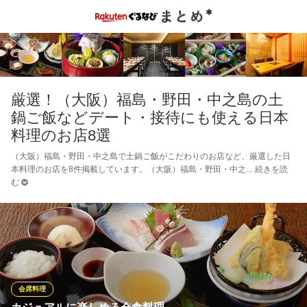
厳選！（大阪）福島・野田・中之島の土
鍋ご飯などデート・接待にも使える日本
料理のお店8選
（大阪）福島・野田・中之島で土鍋ご飯がこだわりのお店など、厳選した日
本料理のお店を8件掲載しています。（大阪）福島・野田・中之
続きを読
む
会席料理