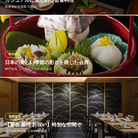
カジュアルに楽しめる会食料理
和食海鮮居酒屋 日和山
季節の旬を贅沢に盛り込んだ当店自慢の会食料理はご接待や記念
日などの特別なシーンはもちろん、普段のお食事としてカジュア
ルにもお使いいただけます。ファミリーやカップルのデート、女
子会など気軽な集まりにもぜひご利用ください。
季節限定
和食海鮮居酒屋 日和山
日本の美しい季節の彩りを映した会席
和食
神戸吉兆 リーガロイヤルホテル店
ＪＲ大阪環状線福島駅 徒歩10分
大阪府大阪市北区大淀中2-7-1
季節の素材を吟味し、器を選び、また盛り付けに心を尽くし、皆
様の目に問い、舌に喜びを味わっていただける料理をご提供して
おります。日本人が忘れがちな、移ろいゆく日本の美しい季節の
彩りを一椀一鉢に暫しとどめた月替わり会席をぜひお楽しみくだ
さい。
完全個室
【宴会 接待 お祝い】特別な空間で
神戸吉兆 リーガロイヤルホテル店
ホテル阪神大阪 日本料理 花座
日本料理・すきやき・鍋