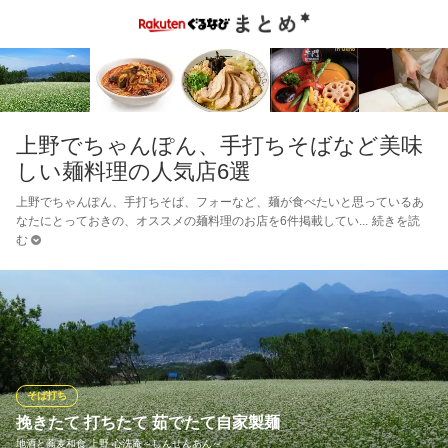
上野でちゃんぽん、手打ちそばなど美味
しい麺料理の人気店6選
上野でちゃんぽん、手打ちそば、フォーなど、麺が食べたいと思っているあ
なたにとっておきの、オススメの麺料理のお店を6件掲載してい
続きを読
む
そば打ち
挽きたて 打ちたて 茹でたて自家製麺
地酒と蕎麦和食 上野 心洗庵～しんせんあん～