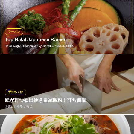
当店自慢の鶏白湯ラーメンは、丸鶏と鶏ガラをじっくりと炊き上
げた濃厚でクリーミーなスープが特徴です。 柔らかく仕上げた鶏
チャーシューや新鮮な青ネギを添え、食感と風味のバランスを追
求しました。麺はスープとよく絡む中細ストレート麺を使用し、
最後の一口まで飽きのこない仕上がりとなっております。
ラーメン
Top Halal Japanese Ramen
Halal Ramen Toribushi Ueno
Halal Wagyu Ramen ＆ Gyukatsu GYUMON Ueno
人気ハラルラーメン
都営大江戸線上野御徒町駅 徒歩1分
東京都台東区上野6-1-6 御徒町グリーンハイツ106
Enjoy Japan's popular soul food, ramen, fully Halal-certified! Our r
ich, deeply flavorful broth is packed with savory goodness yet finis
hes clean. Combined with meticulously selected toppings, it is a
must-try dish to make your trip to Japan truly unforgettable.
手打ちそば
Halal Wagyu Ramen ＆ Gyukatsu GYUMON Ueno
匠が打つ石臼挽き自家製粉手打ち蕎麦
和牛ラーメン・焼肉
蕎麦と日本酒 いちえ
ＪＲ上野駅 徒歩2分
東京都台東区東上野2-18-1 群山ビル2F
和食の名店『三笠会館』出身、さらに蕎麦の人気店『雷庵』で研
鑽を積んだ店主が、石臼挽きの自家製粉にこだわり抜いた手打ち