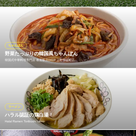
当店の手打ちそばは、厳選した国内産の玄蕎麦を、特製注文の石
臼で丁寧にその日の分のみ挽いております。そば独特の風味と香
りを生かす為に、職人が一滴の水加減にもこだわり最高の状態を
見極め、美味しさを追究し毎朝そばを打っております。自家製粉
による『挽きたて 打ちたて 茹でたて』のこだわりのそばをご堪能
ちゃんぽん
下さい。
野菜たっぷりの韓国風ちゃんぽん
韓国式中華料理専門店 香港飯店0410 上野御徒町店
地酒と蕎麦和食 上野 心洗庵～しんせんあん～
手打ちそばと美味い肴
豚肉と海鮮、野菜たっぷりの韓国風ちゃんぽん。 強火で炒めて具
ＪＲ御徒町駅 徒歩1分
東京都台東区上野6-1-6 上野シックスロードB1
材の旨みを引き出してピリ辛の味わい深いスープで仕上げまし
た。
韓国式中華料理専門店 香港飯店0410 上野御徒町店
ラーメン
韓国式中華 御徒町
ハラル認証の鶏白湯！
東京メトロ銀座線上野広小路駅 徒歩1分
Halal Ramen Toribushi Ueno
東京都台東区上野4-4-5 上野c-roadBidg1F