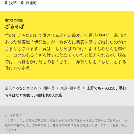
浅草
御徒町
麺のまめ知識
ざるそば
竹のせいろにのせて供される冷たい蕎麦。江戸時代中期、深川に
あった蕎麦屋「伊勢屋」が、竹ざるに蕎麦を盛って出したのがは
じまりとされます。昔は、もりそばのつけ汁よりもみりんを増や
し、コクのある「ざる汁」に仕立てていたと伝えられるが、現在
では、海苔をかけたものを「ざる」、海苔なしを「もり」とする
呼び方が定着。
楽天ぐるなびまとめ
麺料理
東京×麺料理
上野でちゃんぽん、手打
ちそばなど美味しい麺料理の人気店
※ご注意事項
コンテンツは、ぐるなび加盟店より提供された店舗情報を再構成して制作しております。掲
載時の情報のため、ご利用の際は、各店舗の最新情報をご確認くださいますようお願い申し
上げます。