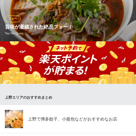
蕎麦を提供いたします。蕎麦本来の豊かな香りと、洗練された喉
越しが特徴です。まずは塩で粉の甘みを感じ、次に江戸前の辛口
つゆで。職人の技が光る、打ち立ての味を存分にご堪能くださ
フォー
い。
旨味が凝縮された絶品フォー！
Tay Ho Quan
蕎麦と日本酒 いちえ
蕎麦/日本酒/和食
お店の顔とも言えるフォーは、じっくりと時間をかけて丁寧に煮
地下鉄銀座線田原町駅 徒歩6分
東京都台東区松が谷1-3-15 佐野ビル1F
出した自家製スープが自慢です。透き通ったスープには肉や野菜
の旨味が溶け出し、最後の一滴まで飲み干したくなる優しさ。つ
るりとした喉越しの麺と、たっぷりの新鮮なハーブを絡めてお召
し上がりください。
Tay Ho Quan
上野エリアのおすすめまとめ
ベトナム代表的料理を
地下鉄千代田線湯島駅 徒歩4分
東京都台東区上野2-12-15 YKビル2F
上野で博多餃子、小籠包などがおすすめなお店