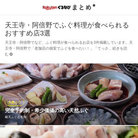
天王寺・阿倍野でふぐ料理が食べられる
おすすめ店3選
天王寺・阿倍野でなど、ふぐ料理が食べられるお店を3件掲載しています。天
王寺・阿倍野で「老舗店の個室でふぐを食べたい！」「てっさ
続きを読
む
天然ふぐ
完全予約制・希少価値の高い天然ふぐ
戴天ふぐ左右海
3日前までの完全予約制にて、天然とらふぐをご堪能いただけるコ