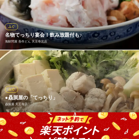
ースも販売しております。極めて高価な食材の”天然とらふぐ”は、
熟成ふぐよりもしっかりとしたふぐの独特の食感をお楽しみいた
だけます。記念日や特別な日に、希少な”天然とらふぐ”と当店自慢
の”熟成ふぐ”を、ぜひ食べ比べてみませんか？
ふぐ
名物てっちり宴会！飲み放題付も♪
戴天ふぐ左右海
海鮮問屋 吾作どん 天王寺北店
熟成ふぐ・天然ふぐ
近鉄南大阪線大阪阿部野橋駅 徒歩1分
大阪府大阪市阿倍野区阿倍野筋1-2-20
十分に沸騰させたお鍋にぴちぴちの身を投入！煮過ぎないうちに
取り出すのがてっちりの美味しい食べ方♪自家製ポン酢に付けてお
召し上がりください。お造り盛り合わせ・湯引き・ふぐの唐揚な
ど…ふぐ尽くしのコース♪新鮮な活けふぐを心ゆくまでご堪能くだ
さい。『活とらふぐ宴会コース』！5,800円
ふぐ
※こちらは夜のみのこだわりです。
●贔屓屋の「てっちり」
贔屓屋 天王寺店
海鮮問屋 吾作どん 天王寺北店
老舗/鮮魚海鮮居酒屋
鍋の王様といえば「てっちり」ふぐの旨みが溶け込んだ出汁で、
ＪＲ天王寺駅 徒歩1分
大阪府大阪市天王寺区堀越町16-4
最後の雑炊までお楽しみいただけます