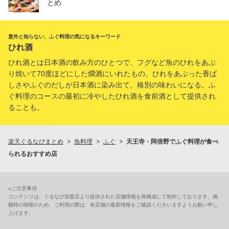
とめ
意外と知らない、ふぐ料理の気になるキーワード
ひれ酒
ひれ酒とは日本酒の飲み方のひとつで、フグなど魚のひれをあぶ
り焼いて70度ほどにした燗酒にいれたもの。ひれをあぶった香ば
しさやふぐのだしが日本酒に染み出て、格別の味わいになる。ふ
ぐ料理のコースの最初に冷やしたひれ酒を食前酒として提供され
ることも。
楽天ぐるなびまとめ
魚料理
ふぐ
天王寺・阿倍野でふぐ料理が食べ
られるおすすめ店
※ご注意事項
コンテンツは、ぐるなび加盟店より提供された店舗情報を再構成して制作しております。掲
載時の情報のため、ご利用の際は、各店舗の最新情報をご確認くださいますようお願い申し
上げます。