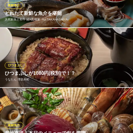
ので、お好きなタイミングでお声がけを♪「ストップ」言い忘れに
新鮮魚介
注意！
とれたて新鮮な魚介を堪能
天然鮮魚と和牛 結×高橋家 ‐Yui TAKAHASHIYA‐
北海道海鮮 にほんいち本町店
北海道海鮮 個室居酒屋
直送の天然魚を堪能！新鮮で旨みのある魚！その日の朝獲れ鮮魚
大阪メトロ御堂筋線本町駅1番出口 徒歩1分
大阪府大阪市中央区安土町3-4-5 本丸田ビルB1
を直送し提供しております。季節の旬の味を熟練の職人が丁寧に
調理して、コース・アラカルト双方でお楽しみ頂けます。
天然鮮魚と和牛 結×高橋家 ‐Yui TAKAHASHIYA‐
ひつまぶし
食材を大切にする居酒屋
ひつまぶしが1080円(税別)で！？
大阪メトロ御堂筋線本町駅 徒歩1分
うなたん 堺筋本町
大阪府大阪市中央区南本町4-1-1 ヨドコウビルB1
二ホンウナギのひつまぶしは1080円(税別)～お楽しみ頂けます！
まずはそのままで、お薬味を添えて、お出汁をかけて…お好みの
食べ方でお楽しみください！
うなたん 堺筋本町
新鮮魚介
ひつまぶし専門店