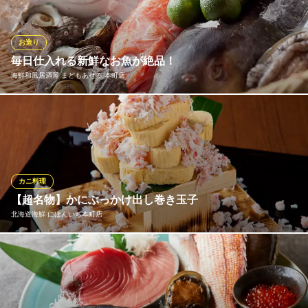
（おとし、はもちり）は『黄金のはも』と呼ばれている熊本天草
のトップブランドを使用。身は柔らかく旨味と適度な脂がたまり
ません！5～9月限定でご提供しております。
お造り
毎日仕入れる新鮮なお魚が絶品！
活ふぐ かに はも料理 かみいし 本町店
海鮮和風居酒屋 まどもあぜる 本町店
ふく・かに・個室
大阪メトロ堺筋線堺筋本町駅 徒歩5分
大阪府大阪市中央区安土町1-2-4 ミツルプラザB1
長年目利きをしてきた職人が、新鮮な魚介類を毎日仕入れており
ます♪ガシラ、カワハギ、アジ、鯛、平目などをはじめ、旬のお魚
をリーズナブルにご堪能ください！お造りはもちろんの事、炉端
焼き、煮付け、天ぷら、フライなど、様々な調理法で是非☆
カニ料理
海鮮和風居酒屋 まどもあぜる 本町店
【超名物】かにぶっかけ出し巻き玉子
寿司・海鮮居酒屋
北海道海鮮 にほんいち本町店
大阪メトロ堺筋線堺筋本町駅 徒歩1分
大阪府大阪市中央区船場中央2-1 船場センタービル4号館B-204
★赤字覚悟！どんどんかけ続けます★ 系列店でも脅威の注文率
（90％以上！）を誇る当店の超名物。ご注文いただくと、台に乗
った出し巻きが登場。その上から「これでもか！」とカニのほぐ
し身をかけていきます！「ストップ！」と言うまでかけ続けます