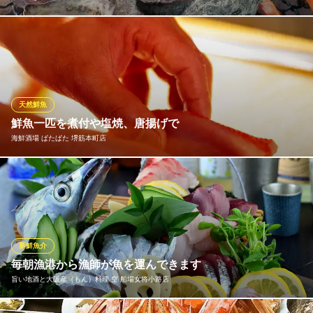
漁師達が漁港で、獲れたての超新鮮魚貝をそのまま「かんてき
（七輪）」で焼く！正にそれを再現したものが【名物貝鮮焼】で
す。 活きた貝や車海老、身がプリプリの蟹などを目の前の「かん
てき」を囲んで楽しく焼いていただく豪快かつ賑やかな漁師料理
です。それだけに素材の新鮮さにこだわり続けています！
天然鮮魚
※こちらは夜のみのこだわりです。
鮮魚一匹を煮付や塩焼、唐揚げで
海鮮酒場 ぱたぱた 堺筋本町店
かんてきや 瓦町店
海鮮炭火焼居酒屋
新鮮な魚介類を海鮮桶にのせてテーブルまでお持ちします。店長
大阪メトロ御堂筋線本町駅1番出口 徒歩5分
大阪府大阪市中央区瓦町3-2-7 グリーンビル
が今日のおすすめの魚を煮魚・焼き魚・唐揚で提案致します ので
是非御注文下さい！1匹880円～の、これ以上ないお値打ちにてご
提供いたします。 魚の美味しさを知り尽くした、ぱたぱたにおま
かせください！
新鮮魚介
毎朝漁港から漁師が魚を運んできます
海鮮酒場 ぱたぱた 堺筋本町店
旨い地酒と大阪産（もん）料理 空 船場女将小路店
本町・大人の海鮮酒場
大阪メトロ堺筋線堺筋本町駅 徒歩3分