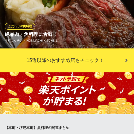
円！！寿司職人が握るお寿司をこの価格で食べれるのは<三四郎>
だけ！！
鮨べろ酒場 三四郎
こだわりの肉料理
大衆居酒屋/寿司
絶品肉・魚料理に舌鼓！
地下鉄中央線堺筋本町駅 徒歩1分
本町キッチン ～HONMACHI KITCHEN～
大阪府大阪市中央区船場中央2-1-4 船場センタービル4号館B2
ビールによく合う厳選したお料理を多数ご用意！手作りの燻製や
15選以降のおすすめ店もチェック！
ダイナミックなオーブン料理、スキレットやココットを用いた煮
込み料理が中心。大粒の広島産牡蠣を使用したオーブン焼きやミ
ートプレートもおすすめ！お仕事帰りはワイワイ！ガヤガヤ！み
んなで駅近の当店へ！ご予約もお待ちしております♪
本町キッチン ～HONMACHI KITCHEN～
肉×魚×クラフトビール
大阪メトロ中央線本町駅3番出口 徒歩1分
大阪府大阪市中央区安土町3-4-5 本丸田ビル1F
【本町・堺筋本町】魚料理の関連まとめ