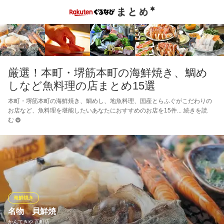
厳選！本町・堺筋本町の海鮮焼き、鯛め
しなど魚料理の店まとめ15選
本町・堺筋本町の海鮮焼き、鯛めし、地魚料理、国産とらふぐがこだわりの
お店など、魚料理を堪能したいあなたにおすすめのお店を15件
続きを読
む
海鮮焼き
名物 貝鮮焼
かんてきや 瓦町店