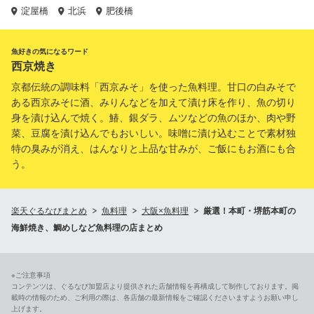
淀屋橋
北浜
肥後橋
魚好きの気になるワード
西京焼き
京都伝統の調味料「西京みそ」を使った魚料理。甘口の白みそで
ある西京みそに酒、みりんなどを加えて漬け床を作り、魚の切り
身を漬け込んで焼く。鰆、銀ダラ、ムツなどの魚のほか、肉や野
菜、豆腐を漬け込んでもおいしい。味噌に漬け込むことで素材独
特の臭みが消え、はんなりと上品な甘みが、ご飯にもお酒にも合
う。
楽天ぐるなびまとめ
魚料理
大阪×魚料理
厳選！本町・堺筋本町の
海鮮焼き、鯛めしなど魚料理の店まとめ
※ご注意事項
コンテンツは、ぐるなび加盟店より提供された店舗情報を再構成して制作しております。掲
載時の情報のため、ご利用の際は、各店舗の最新情報をご確認くださいますようお願い申し
上げます。