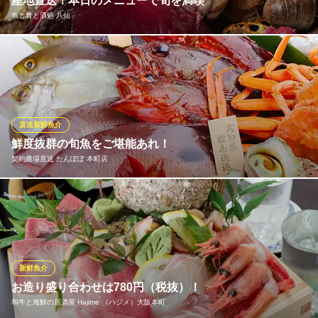
産地直送！本日のメニューで旬を満喫
大阪メトロ堺筋線堺筋本町駅 徒歩4分
魚と肴と酒処 八仙
大阪府大阪市中央区備後町1-4-16 1F
漁の状況や仕入れによって毎日変わる、その日のおすすめ料理が
楽しめるのも当店の魅力。鮮魚は市場で買い付けるだけでなく、
愛媛県や明石など、各地の漁港と直接連絡を取り合いお店に直
送。今まさに旬を迎えるとれたての旬の魚が味わえます。名物
「お造り八仙盛り」の内容など、本日のメニューは店頭にてご確
直送新鮮魚介
認ください！
鮮度抜群の旬魚をご堪能あれ！
契約農場直送 たんぽぽ 本町店
魚と肴と酒処 八仙
和食と日本酒と旬の鮮魚
福岡県を中心に、鳥取県など美味しい魚が水揚げされる漁港よ
大阪メトロ御堂筋線本町駅 徒歩3分
大阪府大阪市中央区安土町3-2-4 JUST本町ビルB1
り、朝採れの厳選鮮魚を毎日直送！たっぷりと脂を蓄えた旬魚
は、お造りをはじめとした多彩な味わいでお楽しみいただけま
す。また、入荷される種類によってはその日限定の逸品としても
ご提供！今日は何があるんだろうとワクワクしながらご来店くだ
新鮮魚介
さる方多数です♪
お造り盛り合わせは780円（税抜）！
和牛と海鮮の居酒屋 Hajime （ハジメ）大阪本町
契約農場直送 たんぽぽ 本町店