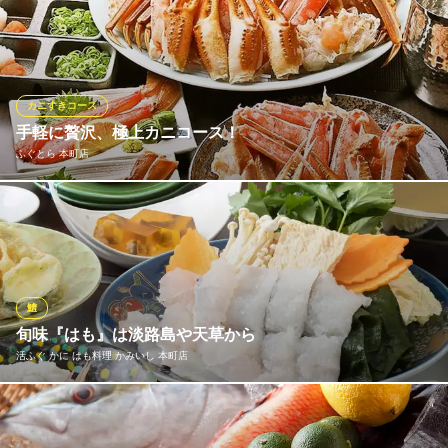
大阪府大阪市中央区備後町1-5-16 1F
名ばかりの漁師料理屋が多い中、正真正銘、堺とれとれ市で有名
な「堺出島漁港」の漁師さんから魚を頂きます。泉州の泉たこや
ガシラ、シラサエビ、ガッチョ、あこう・・・。旨い魚が食べた
くなったらぜひ空へ（宴会ご予約を頂ければその日仕入れた旬の
活魚の造り盛り合わせをご用意致します。）
カニすきコース
手軽に贅沢、極上カニコース！
旨い地酒と大阪産（もん）料理 空 船場女将小路店
ふぐとら 本町店
大阪産の旨いもんが満載
大阪メトロ御堂筋線本町駅16番出口 徒歩1分
大阪府大阪市中央区船場中央4-1-10 船場センタービル10号館B1
人気のカニ料理をリーズナブルな価格で楽しめるコースもご用
意。プリプリの蟹の食感と旨味を存分に味わえるコースとなって
おります。出汁がたっぷり出たスープをご飯に吸わせた〆の雑炊
は幸福感たっぷり。
鱧
ふぐとら 本町店
旬味『はも』は淡路島や天草から
旬を味わう ふぐ専門店
活ふぐ かに はも料理 かみいし 本町店
大阪メトロ堺筋線堺筋本町駅13番出口 徒歩7分
大阪府大阪市中央区本町橋7-18 名阪第2ビル1F
夏の風物詩『はも』。選りすぐりの天然はもを取り寄せ、丁寧に
骨抜き・骨切りします。お鍋に使用するはもは淡路島産、単品