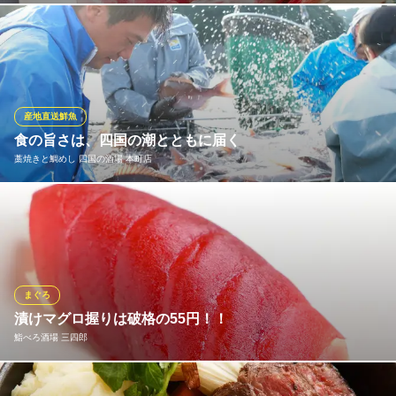
新鮮野菜と鮮魚の居酒屋
市場で毎朝、しっかり目利きして仕入れています！おすすめはや
大阪メトロ御堂筋線本町駅1番・3番出口 徒歩1分
大阪府大阪市中央区安土町3-2-2 中外ビルB1
っぱりお造り。その日ごとに、脂が乗った美味い魚を盛り合わせ
にしてご提供します♪1人前780円（税抜）～と大変お得な内容で
すので、迷ったらこちらをご注文ください。旬の魚は甘みが倍
増。地酒や焼酎と合わせれば、至福のひとときを味わえます！
産地直送鮮魚
食の旨さは、四国の潮とともに届く
和牛と海鮮の居酒屋 Hajime （ハジメ）大阪本町
藁焼きと鯛めし 四国の酒場 本町店
セルフ飲み放題の居酒屋
大阪メトロ御堂筋線本町駅16番出口 徒歩1分
大阪府大阪市中央区船場中央4-1-10 船場センタービル10号館B1
海と人が近い港町・高知宿毛、愛媛愛南の海から届く旬の魚介。
生産者の顔が見える“ご馳走”を、大阪で気軽に味わえる『四国の酒
場』。昔ながらの温もりと四国の活気が共存する、どこか懐かし
い大衆酒場です。
まぐろ
藁焼きと鯛めし 四国の酒場 本町店
漬けマグロ握りは破格の55円！！
居酒屋 四国の郷土料理
鮨べろ酒場 三四郎
大阪メトロ御堂筋線本町駅 徒歩2分
大阪府大阪市中央区備後町3-1-15
秘伝のタレに漬け込んだ「漬けマグロ握り」はなんと1貫破格の55