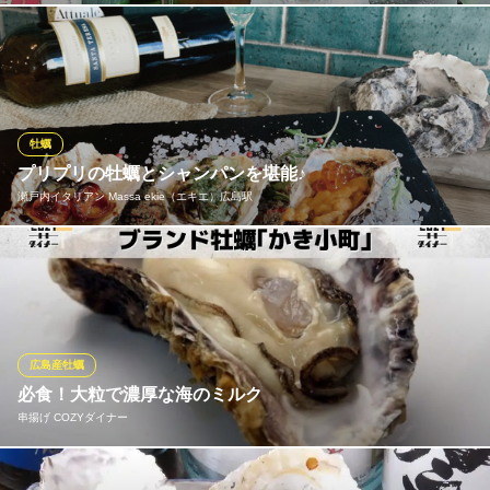
広島県広島市中区袋町8-11 森田ビル1F
和牛と牡蠣を美味しく食べていただくの日本酒、オリジナルサワ
ーなどご用意しております！
暫 本通店
和牛 牡蠣 鉄板焼き
牡蠣
広電本線立町駅 徒歩4分
プリプリの牡蠣とシャンパンを堪能♪
広島県広島市中区本通4-2 1F
瀬戸内イタリアン Massa ekie（エキエ）広島駅
口の中で弾ける旨み！「プリプリ牡蠣 × 泡」の至福のマリアージ
ュを広島駅で。 広島の海のミルク、濃厚な「牡蠣」のシーズン到
来！ 瀬戸内イタリアン Massaでは、旬の牡蠣を一番美味しいイタ
リアンスタイルでご提供しています。
広島産牡蠣
瀬戸内イタリアン Massa ekie（エキエ）広島駅
必食！大粒で濃厚な海のミルク
瀬戸内イタリアンを堪能
串揚げ COZYダイナー
ＪＲ広島駅 徒歩2分
広島県広島市南区松原町1-2 ekie1F
当店では、広島が誇るブランド牡蠣「かき小町」を使用しており