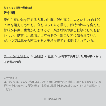
知ってる？牡蠣の基礎知識
岩牡蠣
春から夏に旬を迎える大型の牡蠣。殻が厚く、大きいものでは20
ｃｍを超えるものも。身もぷっくりと厚く、独特の渋みを含んだ
甘味が特徴。生食が好まれるが、焼き牡蠣や蒸し牡蠣にしてもお
いしい。以前は、産地が日本海側の一部エリアに限られていた
が、今では北から南に至る太平洋沿岸でも水揚げされている。
楽天ぐるなびまとめ
魚料理
牡蠣
広島市で美味しい牡蠣が食べられ
る話題のお店
※ご注意事項
コンテンツは、ぐるなび加盟店より提供された店舗情報を再構成して制作しております。掲
載時の情報のため、ご利用の際は、各店舗の最新情報をご確認くださいますようお願い申し
上げます。
© Gurunavi, Inc.