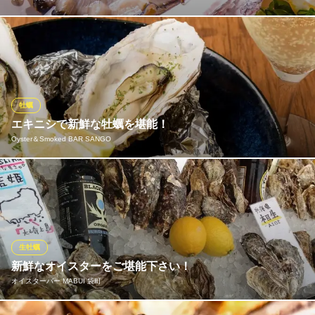
広島といえば牡蠣!!ぷりっぷり、の食感。新鮮な広島牡蠣 夏は特
大岩カキを瀬戸内各地から厳選して仕入れてます。 自家製ポン酢
との相性は抜群です こだわりの地酒とのマリアージュをお楽しみ
下さい!
牡蠣
かど乃 おすぎ
エキニシで新鮮な牡蠣を堪能！
広島×薬研堀×広島地物
Oyster＆Smoked BAR SANGO
広電本線胡町駅 徒歩5分
広島県広島市中区薬研堀7-10 石本ビル1F
広島といえば瀬戸内海の牡蠣！SANGOでは広島県産に限らず複数
の産地から新鮮な牡蠣を仕入れています♪生牡蠣の食べ比べセッ
ト、牡蠣フライに牡蠣のガーリックバター焼きなど様々な食べ方
をお楽しみください！
生牡蠣
Oyster＆Smoked BAR SANGO
新鮮なオイスターをご堪能下さい！
牡蠣料理 燻製料理
オイスターバー MABUI 袋町
ＪＲ広島駅 徒歩5分
広島県広島市南区大須賀町13-27-1