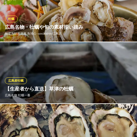
酒蔵を厳選して取り揃えてますので、 料理内容に合わせたお酒も
おすすめさせていただいております。
牡蠣
牡蠣ひよっこ商店 胡町店
広島名物・牡蠣や旬の素材揃い踏み
居酒屋
個室海鮮居酒屋 魚地心 ‐uochishin‐広島店
広電本線胡町駅 徒歩2分
広島県広島市中区堀川町1-29
広島名物の牡蠣！今の時期の牡蠣は身がたっぷりで栄養満点なミ
ルキーな味がたまらない♪魚地心では、牡蠣フェアを同時開催中♪
蒸し、焼き、揚げとそれぞれの調理法によって牡蠣の風味や旨み
の変化をお楽しみください。
広島産牡蠣
個室海鮮居酒屋 魚地心 ‐uochishin‐広島店
【生産者から直送】草津の牡蠣
広島 個室 居酒屋
広島名物 牡蠣一番
広電白島線八丁堀駅 徒歩3分
広島県広島市中区堀川町5-14 2～4F
広島牡蠣製作所 “年中出せる牡蠣” 全国シェアの約六割を占め、広
島の名産として名高いのが海のカキ 店主自ら生産者の元を訪れ、
納得した牡蠣のみを提供しております