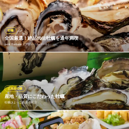
広島県産はもとより、旬の生牡蠣を日本全国、海外からも取り寄
せたラインナップ。大きさや味も千差万別の牡蠣を常時７、８種
ご用意しております！生牡蠣以外のオイスター料理も多数ご用意
しております。
牡蠣
オイスターバー MABUI 袋町
全国厳選！絶品の生牡蠣を通年満喫
オイスターバー
petit Barbare（プティバルバール）
広電本線立町駅 徒歩3分
広島県広島市中区袋町2-26 1F
当店最大の魅力は、全国各地から独自のルートで厳選した新鮮な
生牡蠣を一年中お楽しみいただけることです！時期によって最も
美味しい産地の牡蠣を取り寄せており、訪れるたびに異なる産地
の食べ比べが可能です。磯の香りと濃厚な旨味を、ソムリエ厳選
のシャブリなどの白ワインと共に心ゆくまでご堪能ください。
広島産牡蠣
産地・品質にこだわった牡蠣
petit Barbare（プティバルバール）
牡蠣ひよっこ商店 胡町店
生牡蠣とフレンチ惣菜
広電本線胡町駅 徒歩5分
広島県広島市中区薬研堀2-7 セントラルゲート4ブロック
当店では、広島県・江田島能美産の大粒牡蠣のみをご提供してお
ります。 身はぷりぷりで、甘みを実感頂けます! 日本酒・焼酎も