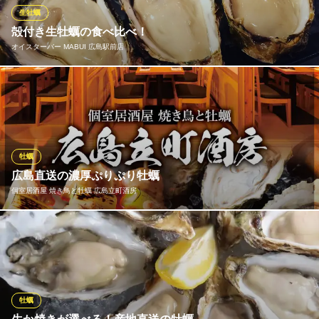
広島名物 牡蠣一番
生牡蠣
牡蠣 居酒屋
殻付き生牡蠣の食べ比べ！
広電白島線八丁堀駅 徒歩6分
オイスターバー MABUI 広島駅前店
広島県広島市中区新天地5-13 新天地プラザビル1F
牡蠣は常時10種以上、広島を始め日本各地から厳選した生牡蠣を
取り揃えております。本日のオススメ、違いなどなど気軽に聞い
てください。他、牡蠣料理、パスタを含めグランドメニューに50
種類以上。日替わりのオススメメニューも要チェックです。
牡蠣
オイスターバー MABUI 広島駅前店
広島直送の濃厚ぷりぷり牡蠣
オイスターバー
個室居酒屋 焼き鳥と牡蠣 広島立町酒房
広電本線広島駅 徒歩4分
広島県広島市南区猿猴橋町2-6
当店自慢の牡蠣は、広島県産の中でも特に身が大きく濃厚なもの
を厳選。焼き・フライ・酒蒸しなど、さまざまな調理法でお楽し
みいただけます。クリーミーな旨みととろける食感が特徴で、日
本酒との相性も抜群。旬の味覚を存分に味わえる、広島ならでは
の逸品です。
牡蠣