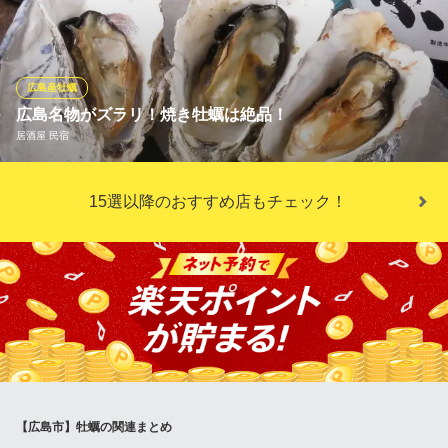
ます。大粒で火を通しても身が縮みにくく、口いっぱいに広がる
濃厚な旨みが最大の魅力。この贅沢な牡蠣を、サクサクの軽い衣
で丁寧に包み込み揚げたカキフライは、牡蠣の旨みが凝縮された
当店自慢の逸品。磯の香りと共に弾ける濃厚な風味をぜひご堪能
広島産牡蠣
ください。
広島名物がズラリ！焼き牡蠣は絶品！
居酒屋 民宿
串揚げ COZYダイナー
広島産牡蠣＆串揚げ酒屋
広島の宮島牡蠣を使った「焼き牡蠣」は、クリーミーな味わいで
広電本線銀山町駅 徒歩3分
15選以降のおすすめ店もチェック！
広島県広島市中区銀山町10-4
ミネラルをたっぷりと含んでおり、当店イチオシの自慢のメニュ
ーです。大きくて旬の食材は、ちょうど良い塩味で地酒との相性
も抜群です。牡蠣の他にもウニホーレン、ガンスなど広島名物を
各種取り揃えておりますので、ぜひ広島の味をお楽しみくださ
い。
居酒屋 民宿
大宴会場＆個室！旨い店
広電本線胡町駅 徒歩3分
広島県広島市中区流川町2-22
【広島市】牡蠣の関連まとめ