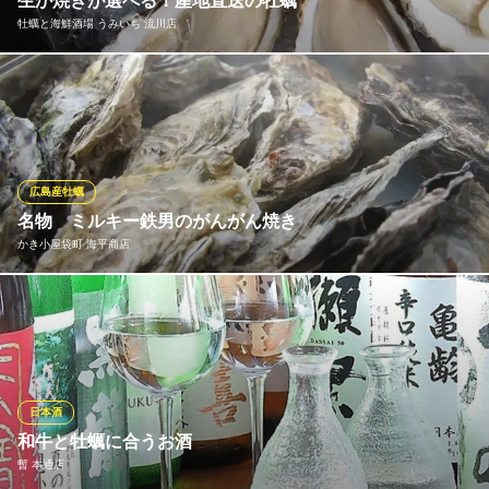
生か焼きが選べる！産地直送の牡蠣
個室居酒屋 焼き鳥と牡蠣 広島立町酒房
牡蠣と海鮮酒場 うみいち 流川店
広島立町 個室 居酒屋
広電本線立町駅 徒歩2分
広島県広島市中区立町5-2 キャッスル立町B1
産地直送の新鮮な殻付き牡蠣をご提供！海の恵みを存分に味わえ
る当店自慢の牡蠣は、生でも焼きでもお楽しみいただけます。生
牡蠣ならクリーミーで濃厚な旨みを、焼き牡蠣なら香ばしさと凝
縮された味わいを堪能◎どちらも至高の味わいです♪新鮮な美味し
さを活かした贅沢な一品を、お好みに合わせてお楽しみくださ
広島産牡蠣
い。
名物 ミルキー鉄男のがんがん焼き
かき小屋袋町 海平商店
牡蠣と海鮮酒場 うみいち 流川店
牡蠣や海鮮を完全個室で
名物はかきの旨味をシンプルに味わう蒸しかき『ミルキー鉄男の
広電本線胡町駅 徒歩1分
広島県広島市中区胡町3-15 WAOビル5F
がんがん焼き』。 カキのミルクも美味しい！1,100円と値段もお
得！ 他にも牡蠣メニュ―が充実。一年中美味しい牡蠣が食べられ
ます。
日本酒
かき小屋袋町 海平商店
和牛と牡蠣に合うお酒
元祖かき小屋の直系店
暫 本通店
広電本線立町駅 徒歩5分