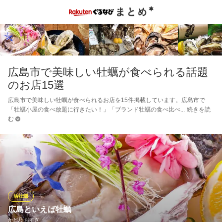
広島市で美味しい牡蠣が食べられる話題
のお店15選
広島市で美味しい牡蠣が食べられるお店を15件掲載しています。広島市で
「牡蠣小屋の食べ放題に行きたい！」「ブランド牡蠣の食べ比べ
続きを読
む
活牡蠣
広島といえば牡蠣
かど乃 おすぎ