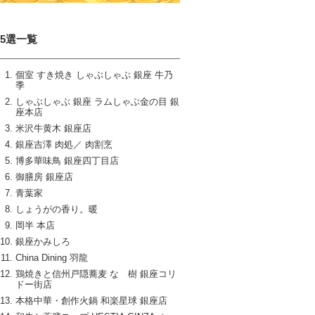
15選一覧
個室 すき焼き しゃぶしゃぶ 銀座 牛乃
季
しゃぶしゃぶ 銀座 ラムしゃぶ金の目 銀
座本店
米沢牛黄木 銀座店
銀座吉澤 肉処／ 肉割烹
博多華味鳥 銀座四丁目店
御膳房 銀座店
青葉家
しょうがの香り。暖
岡半 本店
銀座かみしろ
China Dining 羽龍
鶏焼きと信州戸隠蕎麦 なゝ樹 銀座コリ
ドー街店
本格中華・創作火鍋 和楽星球 銀座店