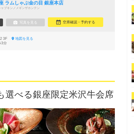
座 ラムしゃぶ金の目 銀座本店
シャブキンノメギンザホンテン
空席確認・予約する
写真を見る
12 3F
地図を見る
歩3分
も選べる銀座限定米沢牛会席