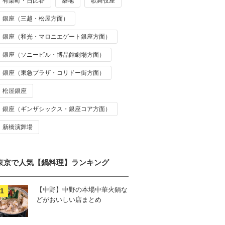
有楽町・日比谷
築地
歌舞伎座
銀座（三越・松屋方面）
銀座（和光・マロニエゲート銀座方面）
銀座（ソニービル・博品館劇場方面）
銀座（東急プラザ・コリドー街方面）
松屋銀座
銀座（ギンザシックス・銀座コア方面）
新橋演舞場
東京で人気【鍋料理】ランキング
【中野】中野の本場中華火鍋な
どがおいしい店まとめ