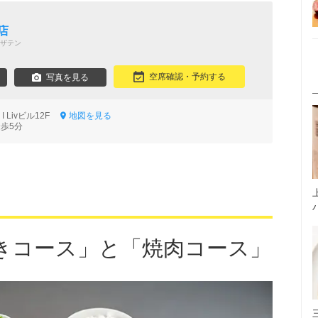
店
ザテン
空席確認・予約する
写真を見る
I Livビル12F
地図を見る
徒歩5分
きコース」と「焼肉コース」