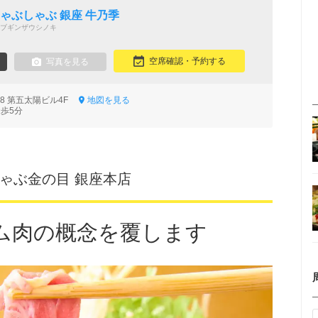
き
しゃぶしゃぶ 銀座 牛乃季
ブギンザウシノキ
空席確認・予約する
写真を見る
-8 第五太陽ビル4F
地図を見る
徒歩5分
しゃぶ金の目 銀座本店
ム肉の概念を覆します