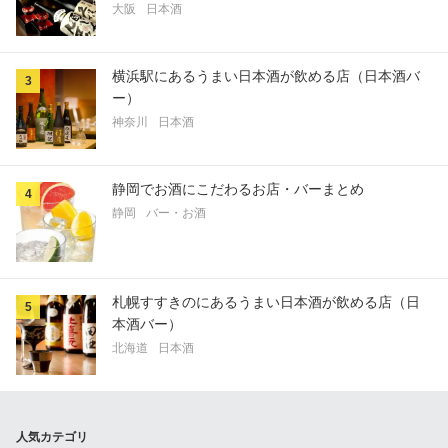
大阪
日本酒
横浜駅にあるうまい日本酒が飲める店（日本酒バ
3
ー）
神奈川
日本酒
静岡でお酒にこだわるお店・バーまとめ
4
静岡
バー・お酒
札幌すすきのにあるうまい日本酒が飲める店（日
5
本酒バー）
北海道
日本酒
人気カテゴリ