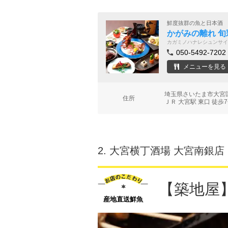
鮮度抜群の魚と日本酒
かがみの離れ 旬
カガミノハナレシュンサイ
050-5492-7202
メニューを見る
埼玉県さいたま市大宮区
住所
ＪＲ 大宮駅 東口 徒歩
2.
大宮横丁酒場 大宮南銀店
【築地屋
産地直送鮮魚