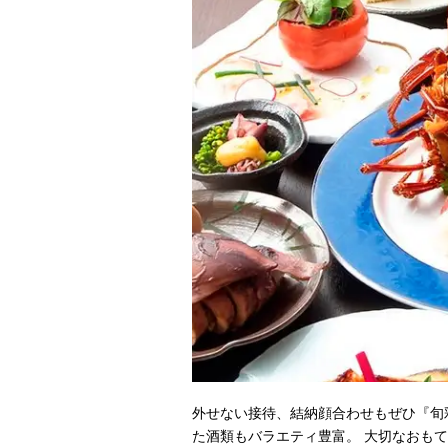
外せない接待、結納顔合わせもぜひ『旬
た酒類もバラエティ豊富。 大切なおも