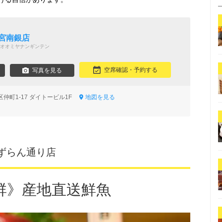
宮南銀店
オオミヤナンギンテン
空席確認・予約する
写真を見る
仲町1-17 ダイトービル1F
地図を見る
ずらん通り店
群》産地直送鮮魚