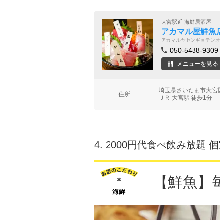
大宮駅近 海鮮居酒屋
アカマル屋鮮魚
アカマルヤセンギョテンオ
050-5488-9309
メニューを見る
埼玉県さいたま市大宮区
住所
ＪＲ 大宮駅 徒歩1分
4.
2000円代食べ飲み放題 
【鮮魚】
海鮮