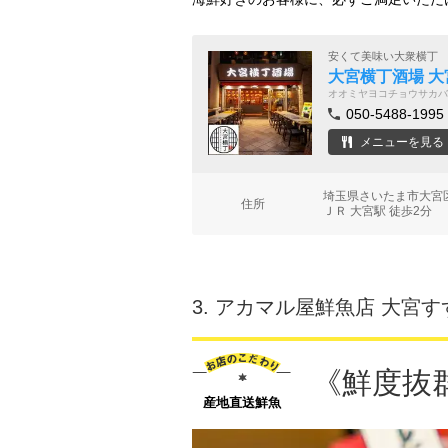
安くて美味い大衆横丁
大宮横丁酒場 大
オオミヤヨコチョウサカバ
050-5488-1995
メニューを見る
埼玉県さいたま市大宮区
住所
ＪＲ 大宮駅 徒歩2分
3.
アカマル屋鮮魚店 大宮す
《鮮度抜
産地直送鮮魚