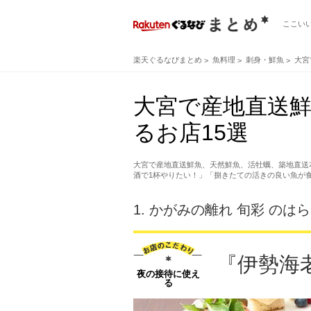
ここい
楽天ぐるなびまとめ
魚料理
刺身・鮮魚
大宮
大宮で産地直送
るお店15選
大宮で産地直送鮮魚、天然鮮魚、活牡蠣、築地直送
酒で1杯やりたい！」「捌きたての活きの良い魚が
1.
かがみの離れ 旬彩 のはら
『伊勢海
夜の接待に使え
る