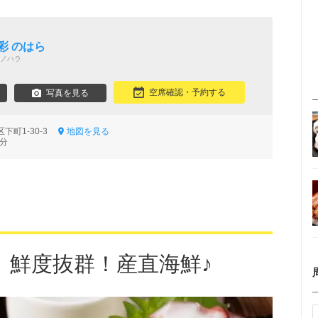
彩 のはら
ノハラ
空席確認・予約する
写真を見る
下町1-30-3
地図を見る
7分
】鮮度抜群！産直海鮮♪