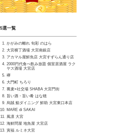
15選一覧
かがみの離れ 旬彩 のはら
大宮横丁酒場 大宮南銀店
アカマル屋鮮魚店 大宮すずらん通り店
2000円代食べ飲み放題 個室居酒屋 ラク
ヤス酒場 大宮店
襷
大門町 ちろり
蕎麦×社交場 SHABA 大宮門街
旨い酒・旨い肴 はな穂
烏賊 鮨ダイニング 鮮助 大宮東口本店
MARE di SAKAI
風凛 大宮
海鮮問屋 地魚屋 大宮店
寅福 ルミネ大宮