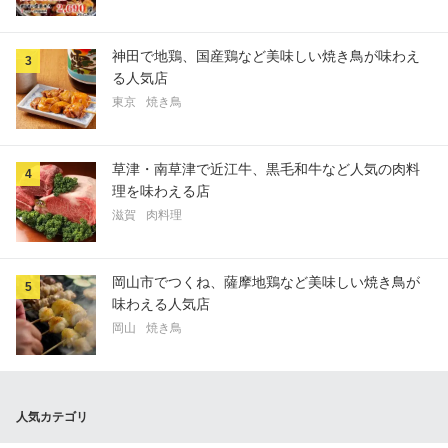
神田で地鶏、国産鶏など美味しい焼き鳥が味わえ
3
る人気店
東京
焼き鳥
草津・南草津で近江牛、黒毛和牛など人気の肉料
4
理を味わえる店
滋賀
肉料理
岡山市でつくね、薩摩地鶏など美味しい焼き鳥が
5
味わえる人気店
岡山
焼き鳥
人気カテゴリ